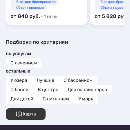
Быстрое бронирование
Быстрое бронир
Объект проверен
Объект проверен
от 840
от 5 820
· 1 ночь
Подборки по критериям
по услугам
С лечением
остальные
У озера
Лучшие
С бассейном
С баней
В центре
Для пенсионеров
Для детей
С питанием
У моря
Карта