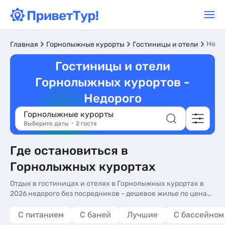
Недо
Главная
Горнолыжные курорты
Гостиницы и отели
Гостиницы и отели
Горнолыжных курортов -
Недорого
Горнолыжные курорты
Выберите даты
2 гостя
Где остановиться в
Горнолыжных курортах
Отдых в гостиницах и отелях в Горнолыжных курортах в
2026 недорого без посредников - дешевое жилье по ценам
от 115 руб/сутки. Отзывы, фото и описания, контакты
владельцев на нашем сайте
С питанием
С баней
Лучшие
С бассейном