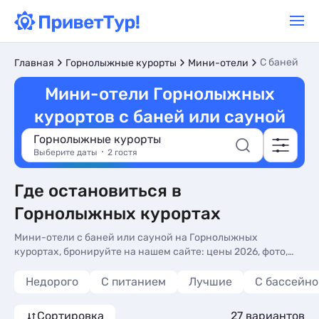
С баней
Главная
Горнолыжные курорты
Мини-отели
Мини-отели Горнолыжных
курортов с баней или сауной
Горнолыжные курорты
Выберите даты
2 гостя
Где остановиться в
Горнолыжных курортах
Мини-отели с баней или сауной на Горнолыжных
курортах, бронируйте на нашем сайте: цены 2026, фото,
отзывы. Отдых в мини-отелях без посредников на
Горнолыжных курортах с баней или сауной.
Недорого
С питанием
Лучшие
С бассейн
Сортировка
27 вариантов