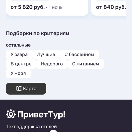
от 5 820
от 840
· 1 ночь
· 
Подборки по критериям
остальные
У озера
Лучшие
С бассейном
В центре
Недорого
С питанием
У моря
Карта
Техподдержка отелей