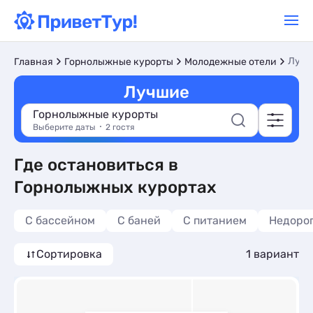
Лучш
Главная
Горнолыжные курорты
Молодежные отели
Лучшие
Горнолыжные курорты
Выберите даты
2 гостя
Где остановиться в
Горнолыжных курортах
С бассейном
С баней
С питанием
Недоро
Сортировка
1 вариант