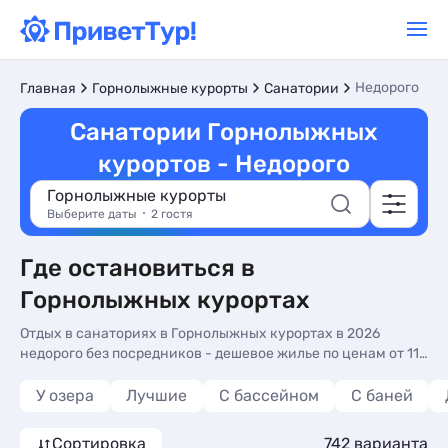
Недорого
Главная
Горнолыжные курорты
Санатории
Санатории Горнолыжных
курортов - Недорого
Горнолыжные курорты
Выберите даты
2 гостя
Где остановиться в
Горнолыжных курортах
Отдых в санаториях в Горнолыжных курортах в 2026
недорого без посредников - дешевое жилье по ценам от 115
руб/сутки. Отзывы, фото и описания, контакты владельцев
на нашем сайте
У озера
Лучшие
С бассейном
С баней
Сортировка
742 варианта