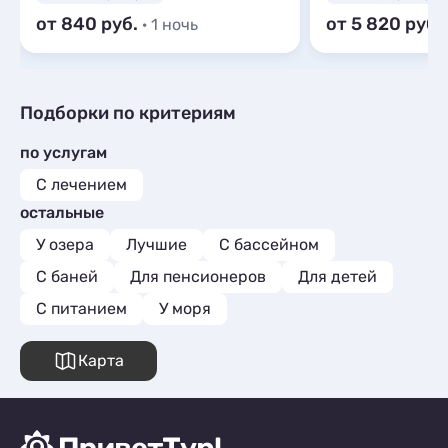
от 840
от 5 820
· 1 ночь
Подборки по критериям
по услугам
С лечением
остальные
У озера
Лучшие
С бассейном
С баней
Для пенсионеров
Для детей
С питанием
У моря
Карта