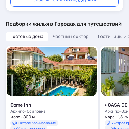
Подборки жилья в Городах для путешествий
Гостевые дома
Частный сектор
Гостиницы и 
Come Inn
«CASA DE 
Архипо-Осиповка
Архипо-Оси
море · 800 м
море · 1,5 км
Быстрое бронирование
Быстрое б
Объект проверен
Объект пр