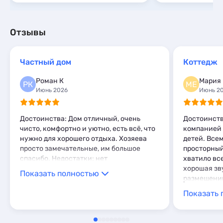
Отзывы
Частный дом
Коттедж
Роман К
Мария 
РК
МЕ
Июнь 2026
Июнь 2
Достоинства: Дом отличный, очень
Достоинств
чисто, комфортно и уютно, есть всё, что
компанией и
нужно для хорошего отдыха. Хозяева
детей. Все
просто замечательные, им большое
просторный
спасибо. Недостатки: нет
хватило вс
хорошая зв
Показать полностью
размещени
каждый мог
Показать 
удобно, что
один на пер
что особен