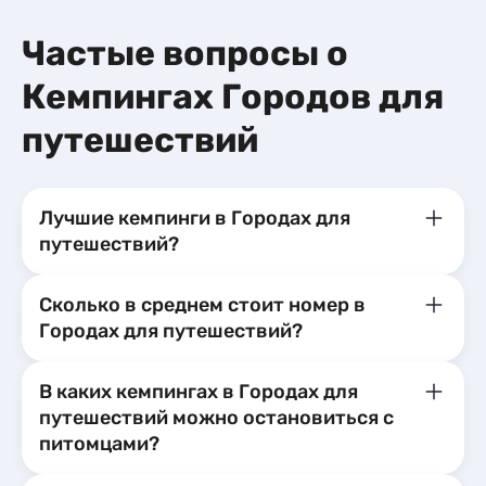
или большо
благодарно
Частые вопросы о
гостеприим
Очень удоб
Кемпингах Городов для
дистанцион
подробные 
путешествий
каких-либо
удобное дл
расположен
достоприме
Лучшие кемпинги в Городах для
пешком за 
путешествий?
находится 
Отдельно хо
время наше
Сколько в среднем стоит номер в
практическ
Городах для путешествий?
прогулки н
особенно п
самые тепл
В каких кемпингах в Городах для
проживание
путешествий можно остановиться с
комфортной
питомцами?
вернулись 
рекомендов