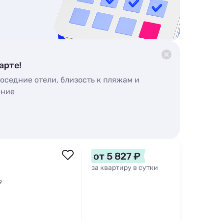
арте!
оседние отели, близость к пляжам и
ение
от 5 827 ₽
за квартиру в сутки
9