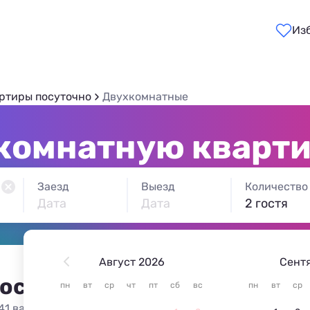
Из
ртиры посуточно
Двухкомнатные
комнатную кварти
Заезд
Выезд
Количество
Дата
Дата
2 гостя
Август 2026
Сент
 остановиться в Гродно
пн
вт
ср
чт
пт
сб
вс
пн
вт
ср
41 вариант жилья из 41