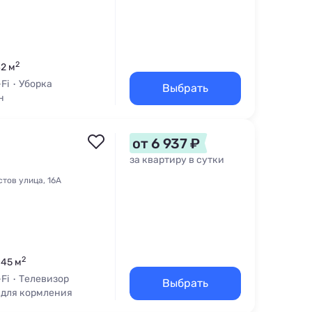
2
42 м
-Fi
Уборка
Выбрать
н
от 6 937 ₽
за квартиру в сутки
тов улица, 16А
2
 45 м
-Fi
Телевизор
Выбрать
 для кормления