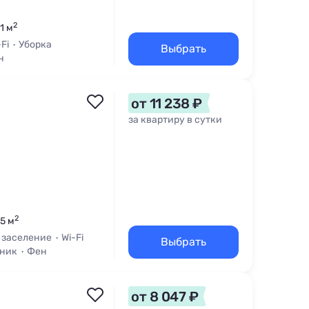
2
1 м
-Fi
Уборка
Выбрать
н
от 11 238 ₽
за квартиру в сутки
2
65 м
 заселение
Wi-Fi
Выбрать
ьник
Фен
от 8 047 ₽