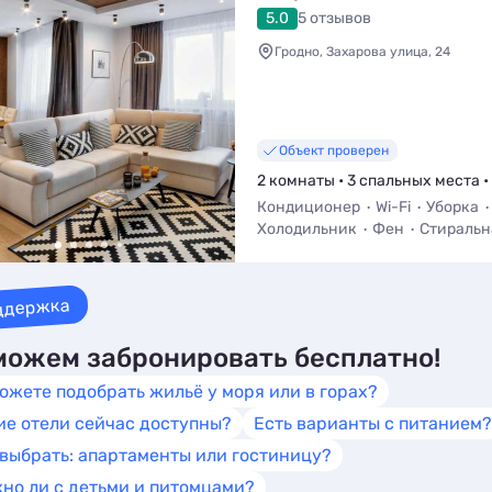
5.0
5 отзывов
Гродно, Захарова улица, 24
Объект проверен
2 комнаты • 3 спальных места •
Кондиционер
Wi-Fi
Уборка
Холодильник
Фен
Стиральн
ддержка
ожем забронировать бесплатно!
ожете подобрать жильё у моря или в горах?
ие отели сейчас доступны?
Есть варианты с питанием?
 выбрать: апартаменты или гостиницу?
но ли с детьми и питомцами?