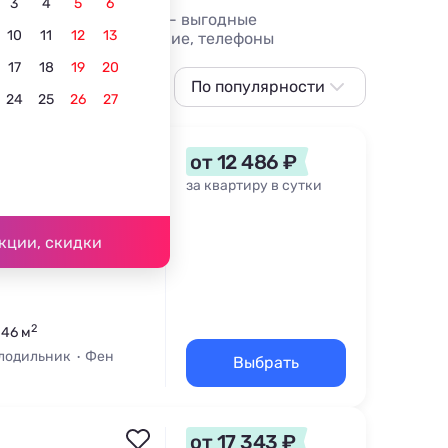
3
4
5
6
 на длительный срок - выгодные
10
11
12
13
, фотографии и описание, телефоны
17
18
19
20
По популярности
24
25
26
27
По популярности
Сначала дешевле
от 12 486 ₽
Сначала дороже
за квартиру в сутки
По рейтингу
кции, скидки
2
 46 м
лодильник
Фен
Выбрать
от 17 343 ₽