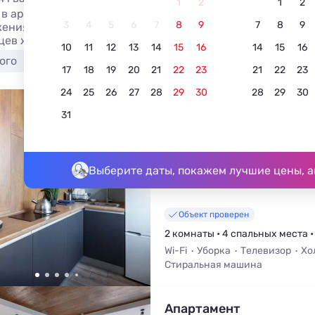
1
2
1
2
 в аренду двухкомнатную квартиру в Гродно посуточно и
3
4
5
6
7
8
9
7
8
9
ения по цене от 2497 руб. за сутки. Отзывы отдыхающих
цев жилья, для бронирования без посредников.
10
11
12
13
14
15
16
14
15
16
ого
Трехкомнатные
Однокомнатные
17
18
19
20
21
22
23
21
22
23
24
25
26
27
28
29
30
28
29
30
2-комнатная квартира
31
5.0
5 отзывов
Гродно, Советская улица, 13
Выберите даты, покажем лучшие цены, а
Объект проверен
2 комнаты • 4 спальных места •
Wi-Fi
Уборка
Телевизор
Хо
Стиральная машина
Апартамент