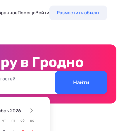
бранное
Помощь
Войти
Разместить объект
ру в Гродно
 гостей
Найти
ябрь 2026
чт
пт
сб
вс