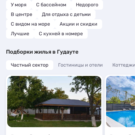
связи,решает все вопросы,у неё можно
У моря
С бассейном
Недорого
заказывать еду-очень вкусно!В
В центре
Для отдыха с детьми
общем,отдых нам понравился,через 2
недели поедем туда снова
С видом на море
Акции и скидки
Лучшие
C кухней в номере
Подборки жилья в Гудауте
Частный сектор
Гостиницы и отели
Коттеджи