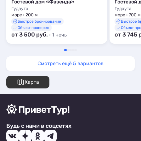
Гостевой дом «Фазенда»
Гостевой
Гудаута
Гудаута
море · 200 м
море · 700 м
Быстрое бронирование
Быстрое б
Объект проверен
Объект пр
от 3 500 руб.
от 3 745 
· 1 ночь
Смотреть ещё 5 вариантов
Карта
Будь с нами в соцсетях