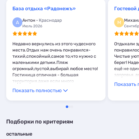
Шале
1
Базы отдыха
3
База отдыха «Радонежъ»
Шале
2
Антон
· Краснодар
Михаи
А
М
Июль 2026
Сентябр
Недавно вернулись из этого чудесного
Отдыхали з
места.Отдых нам очень понравился-
понравилос
тихий,спокойный,самое то,что нужно с
Чистые ую
маленькими детьми.Пляж
берег! Наде
огромный,пустой,выбирай любое место!
ещё не оди
Гостиница отличная - большая
здоровья, д
территория,даже если много
Показать 
проживающих,никто никому не
Показать полностью
мешает.Мы проживали в корпусе на 1м
этаже,номер большой,нам с 3 детьми
было не тесно.Есть всё необходимое для
проживания-своя
плита,холодильник,микроволновая,чайник.Есть
Подборки по критериям
ещё общая кухня.Отдельно хочу
отметить хозяйку Ольгу-очень хороший
остальные
человек,порядочный,всегда на