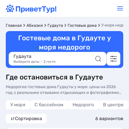
У моря недор
Главная
Абхазия
Гудаута
Гостевые дома
Гостевые дома в Гудауте у
моря недорого
Гудаута
Выберите даты
2 гостя
Где остановиться в Гудауте
Недорогие гостевые дома Гудауты у моря: цены на 2026
год, с реальными отзывами отдыхающих и фотографиями
номеров. Бронируйте сейчас гостевые дома в Гудауте,
недорогой отдых на Чёрном море без посредников - более
У моря
С бассейном
Недорого
В центре
10 вариантов, от 1800 руб, номера с общей кухней, кухней
в номере и 3-х раз. питанием.
Сортировка
6 вариантов