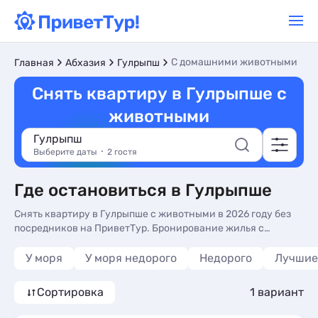
С домашними животными
Главная
Абхазия
Гулрыпш
Снять квартиру в Гулрыпше с
животными
Гулрыпш
Выберите даты
2 гостя
Где остановиться в Гулрыпше
Снять квартиру в Гулрыпше с животными в 2026 году без
посредников на ПриветТур. Бронирование жилья с
кошками и собаками посуточно: низкие цены 4200 руб
У моря
У моря недорого
Недорого
Лучшие
Сортировка
1 вариант