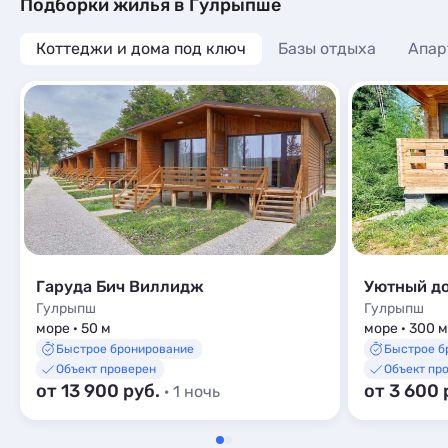
Базы отдыха
1
Подборки жилья в Гулрыпше
Апартаменты
18
Санатории
1
Мини-отели
2
Коттеджи и дома под ключ
Апартаменты
Базы отдыха
Апар
1
Кемпинги
1
Шале
1
Глэмпинги
2
Шале
7
Гаруда Бич Виллидж
Уютный до
Гулрыпш
Гулрыпш
море · 50 м
море · 300 м
Быстрое бронирование
Быстрое б
Объект проверен
Объект пр
от 13 900 руб.
от 3 600 
· 1 ночь