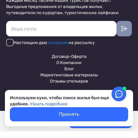
Каждый месяц тысячи наших туристов получают:
Выгодные предложения от владельцев жилья,
путеводители по курортам, туристические лайфхаки
Настоящим даю
согласие
на рассылку
Договор-Оферта
О Компании
Блог
Маркетинговые материалы
Отзывы отельеров
Используем куки, чтобы поиск жилья был еще
Пользовательское соглашение
удобнее.
Узнать подробнее
Обработка персональных данных
Условия бронирования объектов
Принять
© 2017-2026 ПриветТур™
Покажем свободное жилье
Выбрать даты
Российский сервис бронирования жилья, официальный сайт,
Лучшие цены, акции, скидки
товарный знак №842642