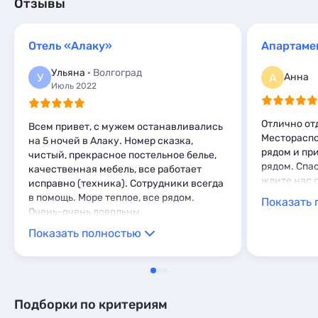
Базы отдыха
1
Отзывы
Апартаменты
18
Санатории
1
Мини-отели
2
Апартаменты
1
Кемпинги
Отель «Алаку»
1
Шале
1
Глэмпинги
2
Ульяна
· Волгоград
У
А
Анна
Шале
7
Июль 2022
Отлично от
Всем привет, с мужем останавливались
Местораспо
на 5 ночей в Алаку. Номер сказка,
рядом и пр
чистый, прекрасное постельное белье,
рядом. Спа
качественная мебель, все работает
ждите нас с
исправно (техника). Сотрудники всегда
в помощь. Море теплое, все рядом.
Показать 
Очень-очень довольны.
Показать полностью
Подборки по критериям