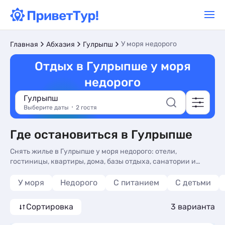
У моря недорого
Главная
Абхазия
Гулрыпш
Отдых в Гулрыпше у моря
недорого
Гулрыпш
Выберите даты
2 гостя
Где остановиться в Гулрыпше
Снять жилье в Гулрыпше у моря недорого: отели,
гостиницы, квартиры, дома, базы отдыха, санатории и
пансионаты. Лучшие цены и отзывы в 2026 году, фото и
телефоны для бронирования без посредников - недорогое
У моря
Недорого
С питанием
С детьми
жилье у моря в Гулрыпше - более 10 вариантов, от 2256
руб., номера с трансфером (платно), сменой белья и видом
Сортировка
3 варианта
на горы.