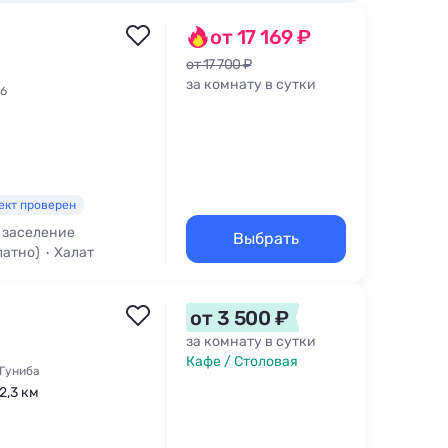
от 17 169 ₽
от 17 700 ₽
за комнату в сутки
46
ект проверен
 заселение
Выбрать
латно)
Халат
от 3 500 ₽
за комнату в сутки
Кафе / Столовая
 Гуниба
2,3 км