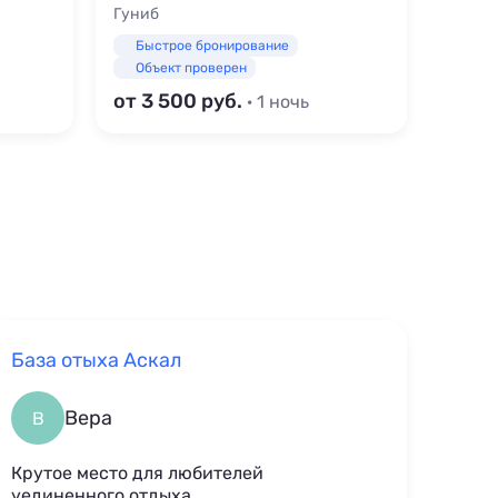
Гуниб
Гуниб
Быстрое бронирование
Быс
Объект проверен
Объ
от 3 500
от 4
· 1 ночь
База отыха Аскал
Вера
В
Крутое место для любителей
уединенного отдыха