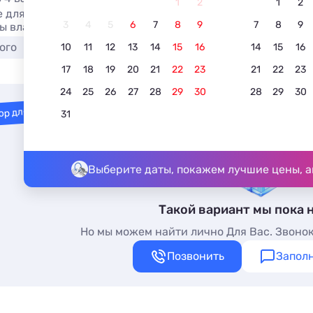
1
2
1
2
 для отдыха в центре Гуниба - лучшие цены на жилье в це
3
4
5
6
7
8
9
7
8
9
ы владельцев.
ого
С питанием
С детьми
10
11
12
13
14
15
16
14
15
16
17
18
19
20
21
22
23
21
22
23
24
25
26
27
28
29
30
28
29
30
ор для вас
31
Выберите даты, покажем лучшие цены, а
Такой вариант мы пока 
Но мы можем найти лично Для Вас. Звонок
Позвонить
Заполн