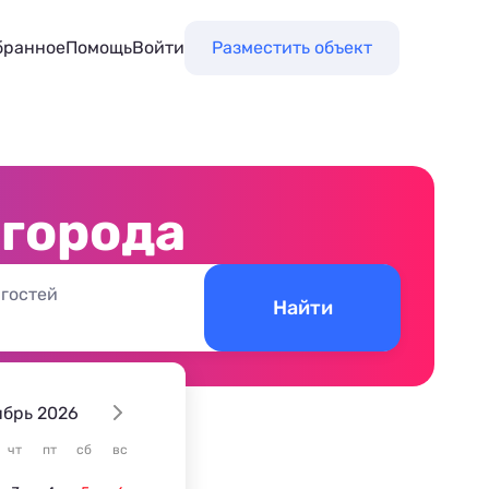
бранное
Помощь
Войти
Разместить объект
 города
 гостей
Найти
ябрь 2026
чт
пт
сб
вс