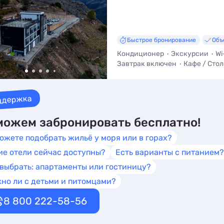
Быстрое бронирование
Объ
Кондиционер
Экскурсии
Wi
Завтрак включен
Кафе / Сто
Трансфер (платно)
ддержка
ожем забронировать бесплатно!
ожете подобрать жильё у моря или в горах?
ие отели сейчас доступны?
Есть варианты с питанием?
 выбрать: апартаменты или гостиницу?
но ли с детьми и питомцами?
8 800 222-58-56