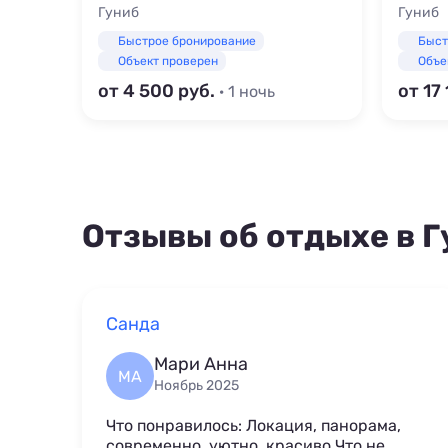
Гуниб
Гуниб
Быстрое бронирование
Быст
Объект проверен
Объе
от 4 500
от 17
· 1 ночь
Отзывы об отдыхе в Г
Санда
Мари Анна
МА
Ноябрь 2025
Что понравилось: Локация, панорама,
современно, уютно, красиво Что не