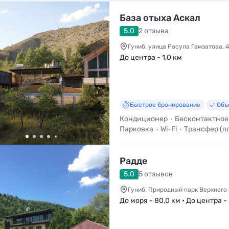
База отыха Аскал
5.0
2 отзыва
Гуниб, улица Расула Гамзатова, 
До центра - 1,0 км
Быстрое бронирование
Объ
Кондиционер
Бесконтактное
Парковка
Wi-Fi
Трансфер (п
Мангал / Барбекю
Радде
5.0
5 отзывов
Гуниб, Природный парк Верхнего
До моря - 80,0 км • До центра - 