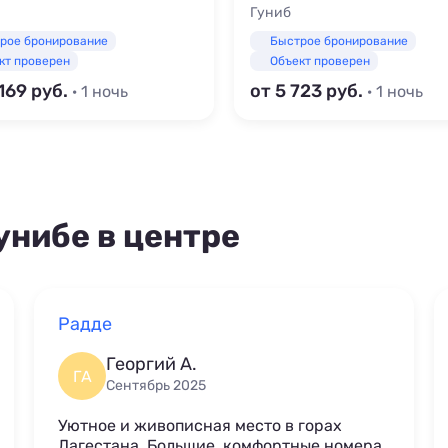
Гуниб
рое бронирование
Быстрое бронирование
кт проверен
Объект проверен
 169
от 5 723
· 1 ночь
· 1 ночь
унибе в центре
Радде
Георгий А.
ГА
Сентябрь 2025
Уютное и живописная место в горах
Дагестана. Большие, комфортные номера.