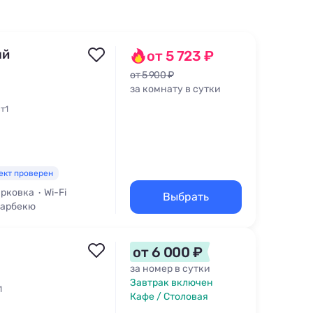
ый
от 5 723 ₽
от 5 900 ₽
за комнату в сутки
т1
ект проверен
рковка
Wi-Fi
Выбрать
Барбекю
от 6 000 ₽
за номер в сутки
Завтрак включен
1
Кафе / Столовая