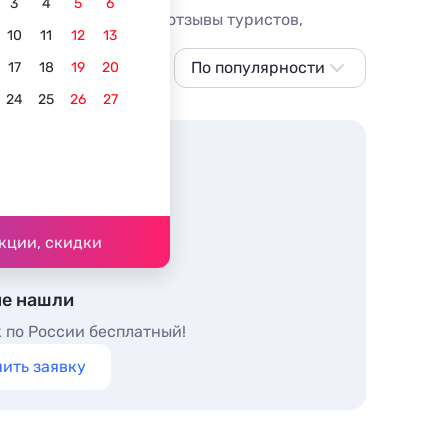
3
4
5
6
нтре (от 3500 руб.), отзывы туристов,
10
11
12
13
По популярности
17
18
19
20
24
25
26
27
По популярности
Сначала дешевле
Сначала дороже
Ближе к центру
По рейтингу
кции, скидки
не нашли
 по России бесплатный!
ить заявку