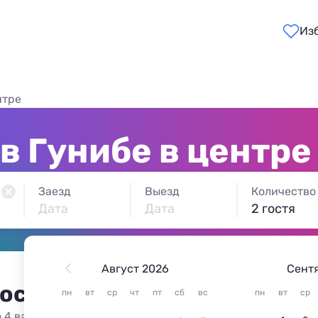
Из
нтре
в Гунибе в центре
Заезд
Выезд
Количество
Дата
Дата
2 гостя
Август 2026
Сент
 остановиться в Гунибе
пн
вт
ср
чт
пт
сб
вс
пн
вт
ср
 4 варианта жилья из 4