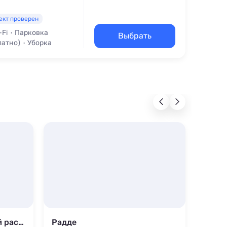
ект проверен
-Fi
Парковка
Выбрать
латно)
Уборка
База отдыха «Сиреневый рассвет»
Радде
Санд