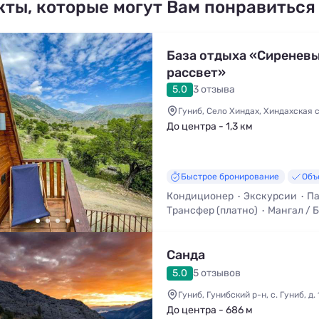
кты, которые могут Вам понравиться
База отдыха «Сиренев
рассвет»
5.0
3 отзыва
Гуниб, Село Хиндах, Хиндахская с
До центра - 1,3 км
Быстрое бронирование
Объ
Кондиционер
Экскурсии
Па
Трансфер (платно)
Мангал / 
Кухня в номере
Санда
5.0
5 отзывов
Гуниб, Гунибский р-н, с. Гуниб, д. 
До центра - 686 м