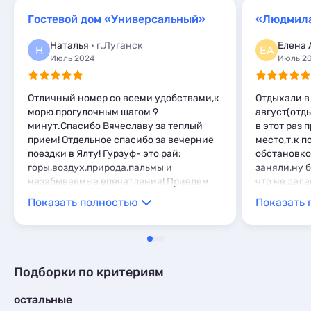
Эллинги
6
Комнаты
1
Мини-отели
1
Комнаты
Гостевой дом «Универсальный»
«Людмил
3
Апартаменты
4
Апартаменты
6
Наталья
· г.Луганск
Елена 
Н
ЕА
Мини-отели
6
Июль 2024
Июль 2
Пансионаты
2
Отличный номер со всеми удобствами,к
Отдыхали в
морю прогулочным шагом 9
август(отд
минут.Спасибо Вячеславу за теплый
в этот раз 
прием! Отдельное спасибо за вечерние
место,т.к п
поездки в Ялту! Гурзуф- это рай:
обстановко
горы,воздух,природа,пальмы и
заняли,ну б
незабываемые впечатления! Приедем
что не дел
на следующий год!
интернете 
Показать полностью
Показать 
ошиблись в
восторге,у
сдержать,п
люди, у ко
остановил
Подборки по критериям
Леонид Сте
слов не на
остальные
доброты,мы