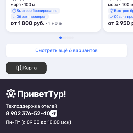
море · 100 м
море · 400 
Быстрое бронирование
Быстрое б
Объект проверен
Объект пр
от 1 800 руб.
от 2 950 
· 1 ночь
Смотреть ещё 6 вариантов
Карта
Техподдержка отелей
8 902 376-52-40
Пн-Пт (с 09:00 до 18:00 мск)