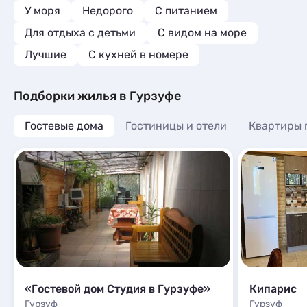
благодарны
У моря
Недорого
С питанием
угодно,и эт
Для отдыха с детьми
С видом на море
отдыха,никт
донимает.Х
Лучшие
C кухней в номере
им заплати
равно норма
пятам,там н
Подборки жилья в Гурзуфе
таким хоче
просто был
Гостевые дома
Гостиницы и отели
Квартиры 
имеет свои
дворе Крым
розмарин,л
везде цветы
номере на 
любоваться 
описании, в
исправно,ч
моря лёгки
находится 
линии.Спас
великолепн
«Гостевой дом Студия в Гурзуфе»
Кипарис
Гурзуф
Гурзуф