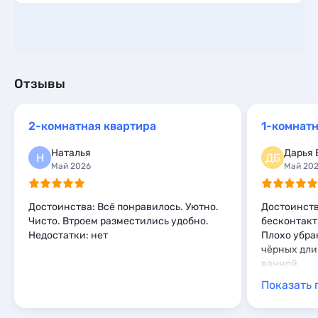
Отзывы
2-комнатная квартира
1-комнат
Наталья
Дарья 
Н
ДБ
Май 2026
Май 20
Достоинства: Всё понравилось. Уютно.
Достоинств
Чисто. Втроем разместились удобно.
бесконтакт
Недостатки: нет
Плохо убран
чёрных длин
ванной
Показать 