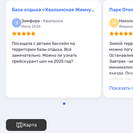
Комнаты
1
Шале
Базы отдыха
1
4
Апартаменты
9
База отдыха «Хвалынская Жемчужина»
Парк Оте
Апартаменты
9
Мини-отели
2
Земфира
· Хвалынск
Никол
З
Н
Глэмпинги
2
Июль 2024
Феврал
Шале
6
Посещала с детьми бассейн на
Зимой терр
территории базы отдыха. Всё
можно погу
замечательно. Можно ли узнать
Останавлив
прейскурант цен на 2025 год?
Завтрак -ш
минималист
въезда. Ок
нельзя, чт
по такому 
Показать 
основной г
км.
Карта