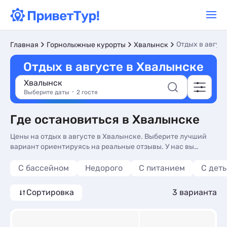
Отдых в авгус
Главная
Горнолыжные курорты
Хвалынск
Отдых в августе в Хвалынске
Хвалынск
Выберите даты
2 гостя
Где остановиться в Хвалынске
Цены на отдых в августе в Хвалынске. Выберите лучший
вариант ориентируясь на реальные отзывы. У нас вы
найдете жилье на любой вкус и кошелек.
С бассейном
Недорого
С питанием
С дет
Сортировка
3 варианта