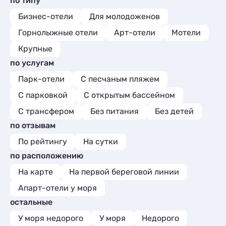
по типу
и постельн
Бизнес-отели
Для молодоженов
площадка -
бокальчико
Горнолыжные отели
Арт-отели
Мотели
или просто 
Крупные
дворе травк
Есть куда 
по услугам
от акации 
Парк-отели
С песчаным пляжем
знойный де
и чачу (са
С парковкой
С открытым бассейном
обязательно
так же лови
С трансфером
Без питания
Без детей
кефаль- это
по отзывам
столько плю
Ещё раз огр
По рейтингу
На сутки
Любим Вас 
по расположению
встречи!
На карте
На первой береговой линии
Апарт-отели у моря
остальные
У моря недорого
У моря
Недорого