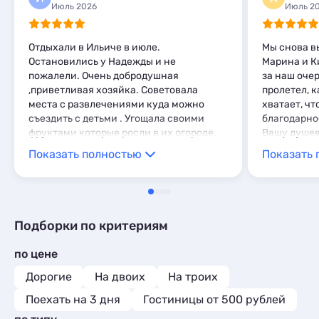
Июль 2026
Июль 2
Отдыхали в Ильиче в июле.
Мы снова вы
Остановились у Надежды и не
Марина и К
пожалели. Очень добродушная
за наш оче
,приветливая хозяйка. Советовала
пролетел, к
места с развлечениями куда можно
хватает, чт
съездить с детьми . Угощала своими
благодарно
фруктами которые росли в их огороде.
Вашу душев
Было все замечательно. Погода и мое не
то, что Вы 
Показать полностью
Показать 
подвели. Рекомендую Ильич
возвращать
тихий,спокойный отдых с детьми.:):):)
для нас уже
родственник
Рекоменду
тут, у Мари
Подборки по критериям
Море буква
всё время 
по цене
с удобства
нужды ни в 
Дорогие
На двоих
На троих
драк за ка
Поехать на 3 дня
Гостиницы от 500 рублей
предостато
Марине за 