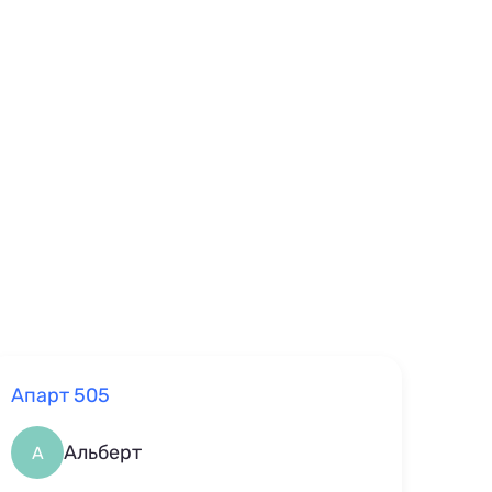
Апарт 505
Альберт
А