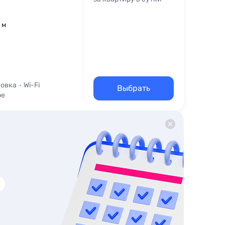
 м
овка
Wi-Fi
Выбрать
ре