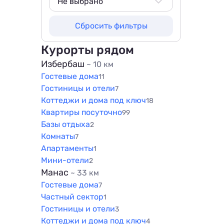
50 м
Не выбрано
100 м
Не выбрано
Сбросить фильтры
200 м
800 м
500 м
1000 м
Курорты рядом
800 м
1500 м
Избербаш
~ 10 км
1000 м
Гостевые дома
11
1500 м
Гостиницы и отели
7
Коттеджи и дома под ключ
18
Квартиры посуточно
99
Базы отдыха
2
Комнаты
7
Апартаменты
1
Мини-отели
2
Манас
~ 33 км
Гостевые дома
7
Частный сектор
1
Гостиницы и отели
3
Коттеджи и дома под ключ
4