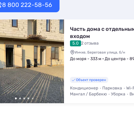
8 800 222-58-56
Часть дома с отдельны
входом
5.0
2 отзыва
Инчхе, Береговая улица, б/н
До моря - 333 м • До центра - 8
Объект проверен
Кондиционер
Парковка
Wi-F
Мангал / Барбекю
Уборка
Ви