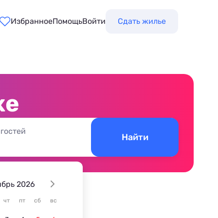
Избранное
Помощь
Войти
Сдать жилье
хе
 гостей
Найти
ябрь 2026
чт
пт
сб
вс