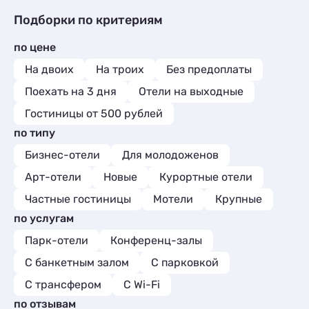
Подборки по критериям
по цене
На двоих
На троих
Без предоплаты
Поехать на 3 дня
Отели на выходные
Гостиницы от 500 рублей
по типу
Бизнес-отели
Для молодоженов
Арт-отели
Новые
Курортные отели
Частные гостиницы
Мотели
Крупные
по услугам
Парк-отели
Конференц-залы
С банкетным залом
С парковкой
С трансфером
С Wi-Fi
по отзывам