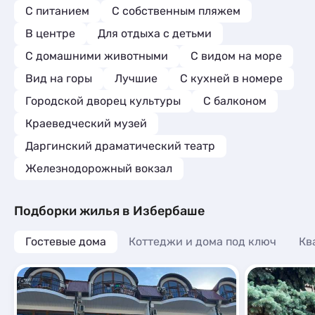
С питанием
С собственным пляжем
В центре
Для отдыха с детьми
С домашними животными
С видом на море
Вид на горы
Лучшие
C кухней в номере
Городской дворец культуры
С балконом
Краеведческий музей
Даргинский драматический театр
Железнодорожный вокзал
Подборки жилья в Избербаше
Гостевые дома
Коттеджи и дома под ключ
Кв