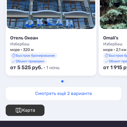
Отель Океан
Omali’s
Избербаш
Избербаш
море · 320 м
море · 2,1 км
Быстрое бронирование
Быстрое б
Объект проверен
Объект пр
от 5 525 руб.
от 1 915 
· 1 ночь
Смотреть ещё 2 варианта
Карта