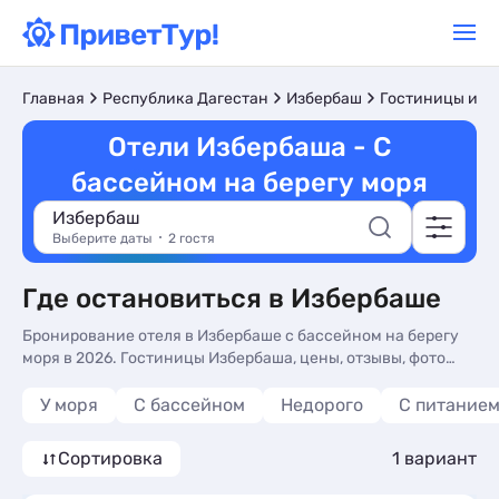
Главная
Республика Дагестан
Избербаш
Гостиницы и о
Отели Избербаша - С
бассейном на берегу моря
Избербаш
Выберите даты
2 гостя
Где остановиться в Избербаше
Бронирование отеля в Избербаше с бассейном на берегу
моря в 2026. Гостиницы Избербаша, цены, отзывы, фото
номеров, отдых без посредников.
У моря
С бассейном
Недорого
С питание
Сортировка
1 вариант