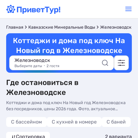
Главная
Кавказские Минеральные Воды
Железноводск
Коттеджи и дома под ключ На
Новый год в Железноводске
Железноводск
Выберите даты
2 гостя
Где остановиться в
Железноводске
Коттеджи и дома под ключ На Новый год Железноводска
без посредников, цены 2026 года. Фото, актуальное
описание, контакты владельцев, отзывы. Бронируйте
Коттеджи и дома под ключ На Новый год в Железноводске
С бассейном
C кухней в номере
С баней
по доступным ценам
Сортировка
2 варианта