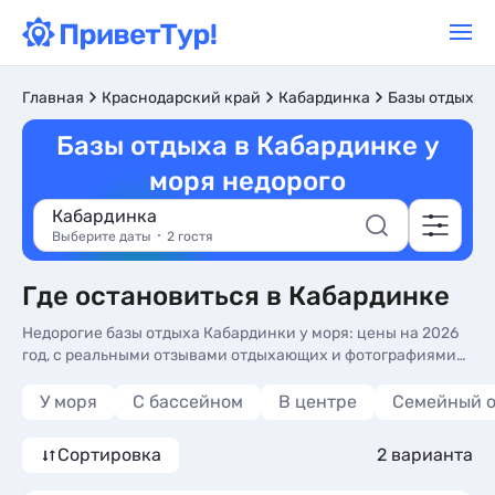
Главная
Краснодарский край
Кабардинка
Базы отдыха
Базы отдыха в Кабардинке у
моря недорого
Кабардинка
Выберите даты
2 гостя
Где остановиться в Кабардинке
Недорогие базы отдыха Кабардинки у моря: цены на 2026
год, с реальными отзывами отдыхающих и фотографиями
номеров. Бронируйте сейчас базы отдыха в Кабардинке,
недорогой отдых на Чёрном море без посредников - более
У моря
С бассейном
В центре
Семейный 
10 вариантов, от 1788 руб, номера с общей кухней, сменой
белья и трансфером (платно).
Сортировка
2 варианта