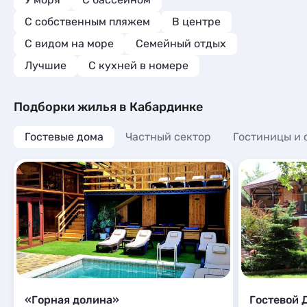
Глэмпинги
2
С собственным пляжем
В центре
С видом на море
Семейный отдых
Лучшие
C кухней в номере
Подборки жилья в Кабардинке
Гостевые дома
Частный сектор
Гостиницы и 
«Горная долина»
Гостевой 