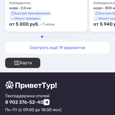
Кабардинка
Кабардинка
море · 2,0 км
море · 800 
Быстрое бронирование
Быстрое б
Объект проверен
Объект пр
от 5 000 руб.
от 5 940 
· 1 ночь
Смотреть ещё 19 вариантов
Карта
Техподдержка отелей
8 902 376-52-40
Пн-Пт (с 09:00 до 18:00 мск)