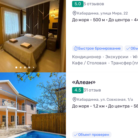
5.0
5 отзывов
Кабардинка, улица Мира, 22
До моря - 500 м • До центра - 4
Быстрое бронирование
Объ
Кондиционер
Экскурсии
Wi
Кафе / Столовая
Трансфер (п
Смена белья
«Алеан»
4.5
31 отзыв
Кабардинка, ул. Совхозная, 1/а
До моря - 1,2 км • До центра - 5
Объект проверен