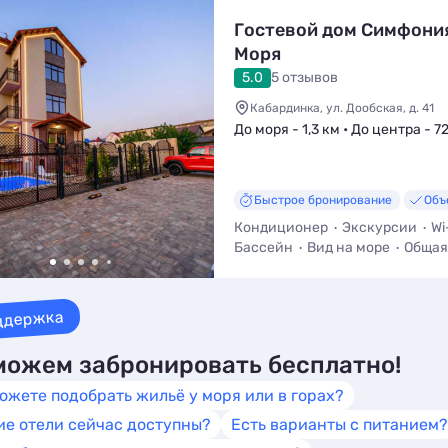
Гостевой дом Симфони
Моря
5.0
5 отзывов
Кабардинка, ул. Дообская, д. 41
До моря - 1,3 км • До центра - 7
Быстрое бронирование
Объ
Кондиционер
Экскурсии
Wi
Бассейн
Вид на море
Общая
ддержка
ожем забронировать бесплатно!
ожете подобрать жильё у моря или в горах?
ие отели сейчас доступны?
Есть варианты с питанием?