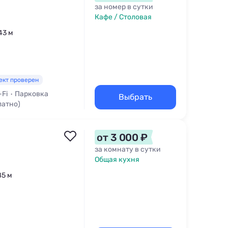
за номер в сутки
Кафе / Столовая
43 м
ект проверен
-Fi
Парковка
Выбрать
латно)
от 3 000 ₽
за комнату в сутки
Общая кухня
85 м