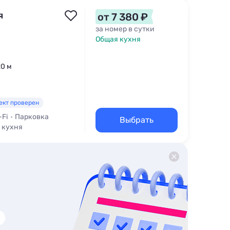
я
от 7 380 ₽
за номер в сутки
Общая кухня
20 м
ект проверен
-Fi
Парковка
Выбрать
 кухня