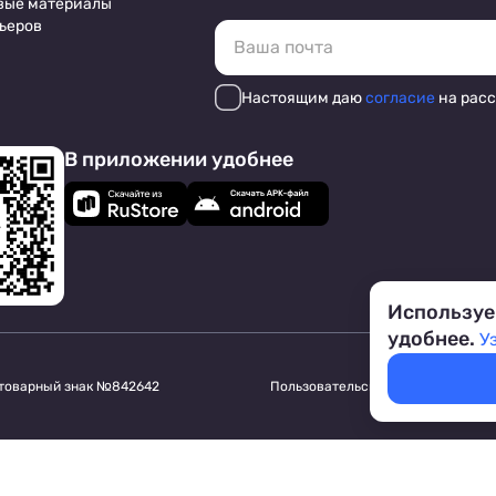
вые материалы
ьеров
Настоящим даю
согласие
на рас
В приложении удобнее
Используе
удобнее.
У
 товарный знак №842642
Пользовательское соглашение
Обр