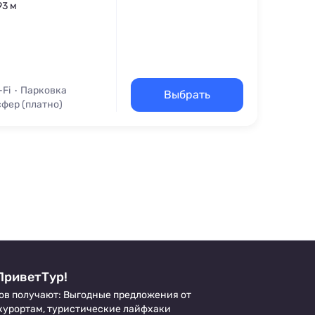
93 м
-Fi
Парковка
Выбрать
фер (платно)
ПриветТур!
ов получают: Выгодные предложения от
 курортам, туристические лайфхаки