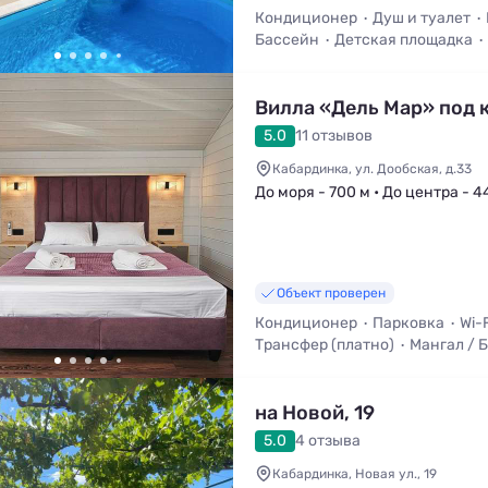
Кондиционер
Душ и туалет
Бассейн
Детская площадка
Вилла «Дель Мар» под 
5.0
11 отзывов
Кабардинка, ул. Дообская, д.33
До моря - 700 м • До центра - 4
Объект проверен
Кондиционер
Парковка
Wi-F
Трансфер (платно)
Мангал / 
Кухня в номере
на Новой, 19
5.0
4 отзыва
Кабардинка, Новая ул., 19