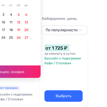
кая
чт
пт
сб
вс
3
4
5
6
 от 1725 руб. в сутки. Кабардинки, цены,
10
11
12
13
По популярности
17
18
19
20
24
25
26
27
По популярности
Сначала дешевле
от 1 725 ₽
Сначала дороже
за комнату в сутки
Бассейн с подогревом
Ближе к морю
Кафе / Столовая
54 м
Ближе к центру
кции, скидки
По рейтингу
ект проверен
ссейн с подогревом
Выбрать
фе / Столовая