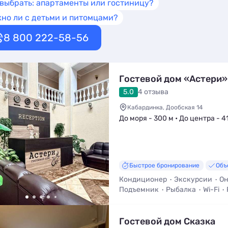
 выбрать: апартаменты или гостиницу?
но ли с детьми и питомцами?
8 800 222-58-56
Гостевой дом «Астери»
5.0
4 отзыва
Кабардинка, Дообская 14
До моря - 300 м • До центра - 4
Быстрое бронирование
Объ
Кондиционер
Экскурсии
Он
Подъемник
Рыбалка
Wi-Fi
Гостевой дом Сказка