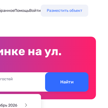
бранное
Помощь
Войти
Разместить объект
нке на ул.
 гостей
Найти
ябрь 2026