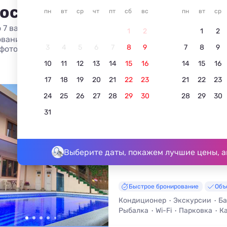
 остановиться на ул. Дообс
пн
вт
ср
чт
пт
сб
вс
пн
вт
ср
 7 вариантов жилья из 7
1
2
1
2
вание жилья в Кабардинке на ул. Дообской по ценам 2026
3
4
5
6
7
8
9
7
8
9
фото, отдых без посредников.
10
11
12
13
14
15
16
14
15
16
17
18
19
20
21
22
23
21
22
23
24
25
26
27
28
29
30
28
29
30
Aleksa
31
4.6
5 отзывов
Кабардинка, ул. Дообская, д. 35
До моря - 1,2 км • До центра - 6
Выберите даты, покажем лучшие цены, а
Быстрое бронирование
Объ
Кондиционер
Экскурсии
Ба
Рыбалка
Wi-Fi
Парковка
Ка