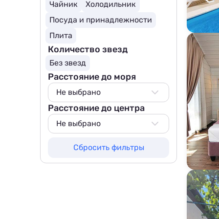
Чайник
Холодильник
Посуда и принадлежности
Плита
Количество звезд
Без звезд
Расстояние до моря
Не выбрано
Расстояние до центра
Не выбрано
500 м
Не выбрано
800 м
Не выбрано
Сбросить фильтры
1000 м
500 м
1500 м
800 м
1000 м
1500 м