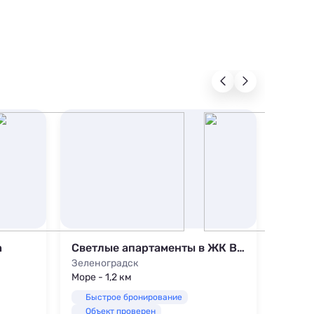
h
Светлые апартаменты в ЖК Венецианский квартал у прудов
Baltic
Зеленоградск
Зелен
Море - 1,2 км
Море -
Быстрое бронирование
Быс
Объект проверен
Объ