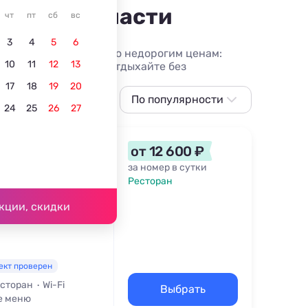
адской области
чт
пт
сб
вс
3
4
5
6
области для отдыха по недорогим ценам:
10
11
12
13
нградской области - отдыхайте без
17
18
19
20
нием
У моря
По популярности
24
25
26
27
По популярности
Сначала дешевле
от 12 600 ₽
Сначала дороже
за номер в сутки
Ресторан
Ближе к морю
36 м
кции, скидки
Ближе к центру
По рейтингу
ект проверен
сторан
Wi-Fi
Выбрать
е меню