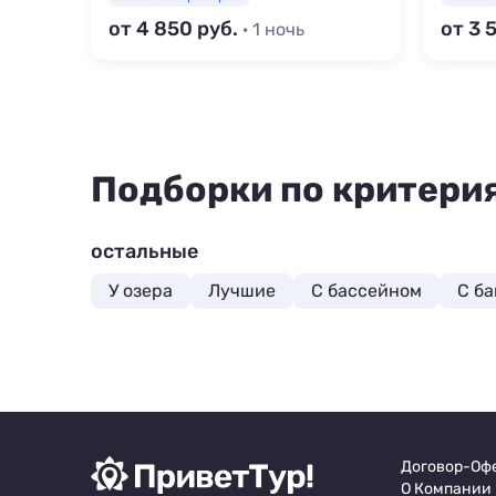
от 4 850
от 3 
· 1 ночь
Подборки по критери
остальные
У озера
Лучшие
С бассейном
С б
Договор-Оф
О Компании