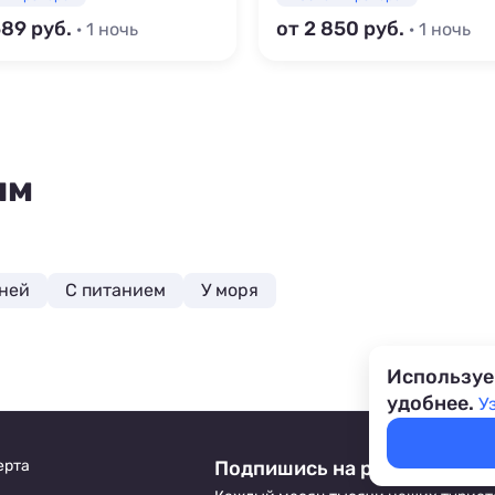
589
от 2 850
· 1 ночь
· 1 ночь
ям
аней
С питанием
У моря
Используе
удобнее.
У
ерта
Подпишись на рассылку от 