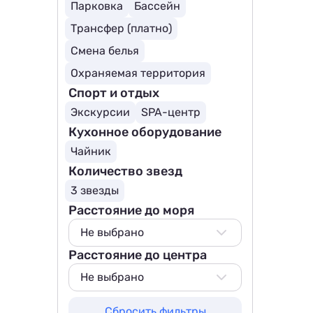
Парковка
Бассейн
Трансфер (платно)
Смена белья
Охраняемая территория
Спорт и отдых
Экскурсии
SPA-центр
Кухонное оборудование
Чайник
Количество звезд
3 звезды
Расстояние до моря
Не выбрано
Расстояние до центра
Не выбрано
500 м
Не выбрано
800 м
Не выбрано
Сбросить фильтры