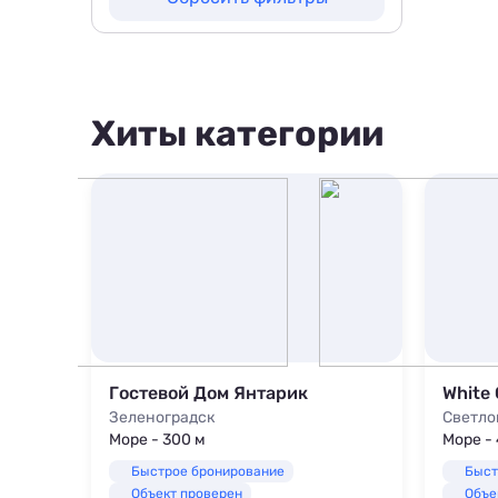
1000 м
200 м
1500 м
500 м
800 м
1000 м
Хиты категории
1500 м
Свeтлая квартиpa в новом доме
Гостевой Дом Янтарик
White 
Зеленоградск
Светло
Море - 300 м
Море - 
Быстрое бронирование
Быст
Объект проверен
Объе