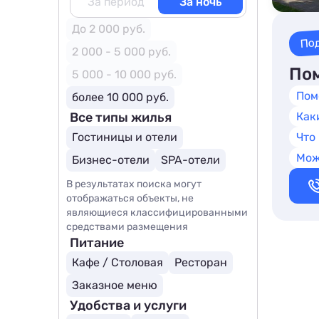
За период
За ночь
До 2 000 руб.
По
2 000 - 5 000 руб.
Пом
5 000 - 10 000 руб.
Пом
более 10 000 руб.
Все типы жилья
Как
Гостиницы и отели
Что
Мож
Бизнес-отели
SPA-отели
В результатах поиска могут
отображаться объекты, не
являющиеся классифицированными
средствами размещения
Питание
Кафе / Столовая
Ресторан
Заказное меню
Удобства и услуги