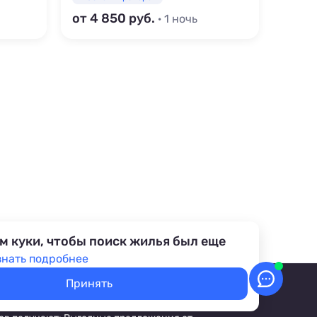
от 4 850
от 3 
· 1 ночь
м куки, чтобы поиск жилья был еще
знать подробнее
Принять
ПриветТур!