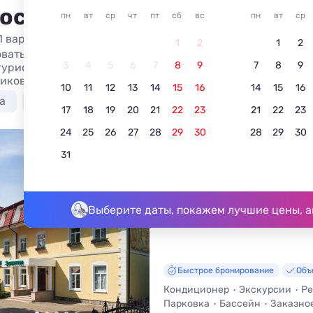
 остановиться в Калинингр
пн
вт
ср
чт
пт
сб
вс
пн
вт
ср
1 вариант жилья из 1
1
2
1
2
вать Бизнес-отели в центре курортов Калининградской 
3
4
5
6
7
8
9
7
8
9
туристов и фото. Бизнес-отели в центре городов Калини
иков.
10
11
12
13
14
15
16
14
15
16
а
Лучшие
С бассейном
С баней
С пита
17
18
19
20
21
22
23
21
22
23
24
25
26
27
28
29
30
28
29
30
3
Гостиница Беккер
31
5.0
2 отзыва
Янтарный, ул. Советская, д. 72
До моря - 300 м • До центра - 1
Выберите даты, покажем лучшие цены, а
Быстрое бронирование
Объ
Кондиционер
Экскурсии
Ре
Парковка
Бассейн
Заказно