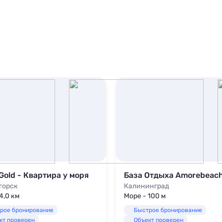
Gold - Квартира у моря
База Отдыха Amorebeac
горск
Калининград
4,0 км
Море - 100 м
рое бронирование
Быстрое бронирование
кт проверен
Объект проверен