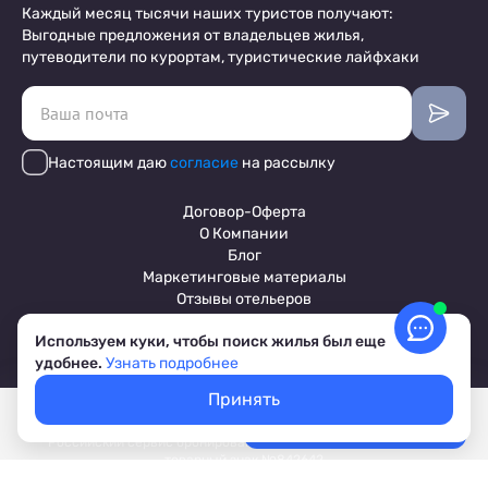
Каждый месяц тысячи наших туристов получают:
Выгодные предложения от владельцев жилья,
путеводители по курортам, туристические лайфхаки
Настоящим даю
согласие
на рассылку
Договор-Оферта
О Компании
Блог
Маркетинговые материалы
Отзывы отельеров
Используем куки, чтобы поиск жилья был еще
удобнее.
Узнать подробнее
Пользовательское соглашение
Обработка персональных данных
Принять
Условия бронирования объектов
Покажем свободное жилье
Выбрать даты
© 2017-2026 ПриветТур™
Лучшие цены, акции, скидки
Российский сервис бронирования жилья, официальный сайт,
товарный знак №842642