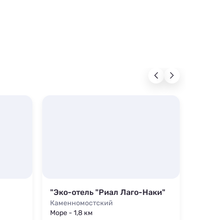
"Эко-отель "Риал Лаго-Наки"
Дом 
Каменномостский
Камен
Море - 1,8 км