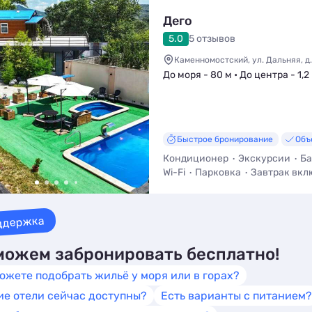
Дего
5.0
5 отзывов
Каменномостский, ул. Дальняя, д.
До моря - 80 м • До центра - 1,2
Быстрое бронирование
Объ
Кондиционер
Экскурсии
Ба
Wi-Fi
Парковка
Завтрак вкл
ддержка
ожем забронировать бесплатно!
ожете подобрать жильё у моря или в горах?
ие отели сейчас доступны?
Есть варианты с питанием?