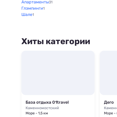
Апартаменты
31
Глэмпинги
1
Шале
1
Хиты категории
База отдыха 01travel
Дего
Каменномостский
Камен
Море - 1,5 км
Море -