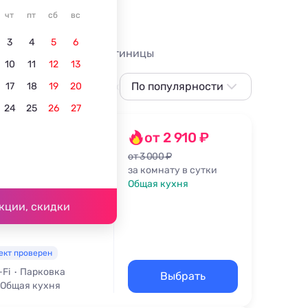
остском
чт
пт
сб
вс
3
4
5
6
бассейном в 2026. Гостиницы
10
11
12
13
дников.
детьми
С бассейном с подогревом
По популярности
Вид на горы
17
18
19
20
24
25
26
27
По популярности
Сначала дешевле
от 2 910 ₽
Сначала дороже
от 3 000 ₽
за комнату в сутки
 д. 19
Ближе к морю
Общая кухня
4 км
Ближе к центру
кции, скидки
По рейтингу
ект проверен
-Fi
Парковка
Выбрать
Общая кухня