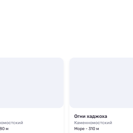
Огни хаджоха
номостский
Каменномостский
 80 м
Море - 310 м