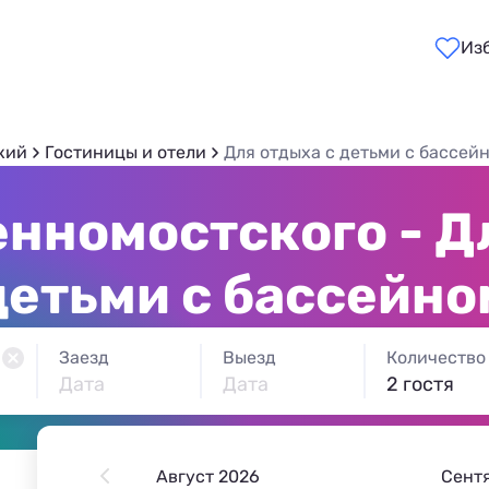
Из
кий
Гостиницы и отели
Для отдыха с детьми с бассей
нномостского - Д
детьми с бассейно
Заезд
Выезд
Количество
Дата
Дата
2 гостя
Август 2026
Сент