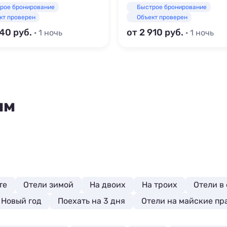
рое бронирование
Быстрое бронирование
кт проверен
Объект проверен
940
от 2 910
· 1 ночь
· 1 ночь
ям
те
Отели зимой
На двоих
На троих
Отели в
 Новый год
Поехать на 3 дня
Отели на майские пр