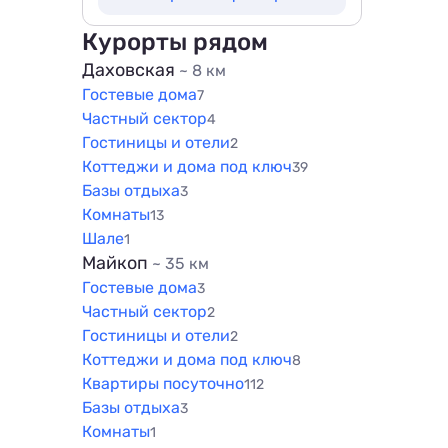
500 м
1500 м
800 м
Курорты рядом
1000 м
Даховская
~ 8 км
1500 м
Гостевые дома
7
Частный сектор
4
Гостиницы и отели
2
Коттеджи и дома под ключ
39
Базы отдыха
3
Комнаты
13
Шале
1
Майкоп
~ 35 км
Гостевые дома
3
Частный сектор
2
Гостиницы и отели
2
Коттеджи и дома под ключ
8
Квартиры посуточно
112
Базы отдыха
3
Комнаты
1