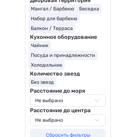
Дворовая территория
Мангал / Барбекю
Беседка
Набор для барбекю
Балкон / Терраса
Кухонное оборудование
Чайник
Посуда и принадлежности
Холодильник
Количество звезд
Без звезд
Расстояние до моря
Не выбрано
Расстояние до центра
Не выбрано
100 м
Не выбрано
200 м
Не выбрано
Сбросить фильтры