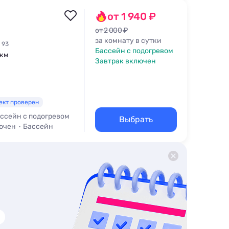
от 1 940 ₽
от 2 000 ₽
за комнату в сутки
 93
Бассейн с подогревом
 км
Завтрак включен
ект проверен
ссейн с подогревом
Выбрать
ючен
Бассейн