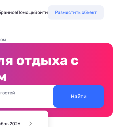
бранное
Помощь
Войти
Разместить объект
ном
ля отдыха с
м
 гостей
Найти
ябрь 2026