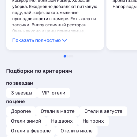
комфортно. Большой номер. Хорошая
ароматизац
Шале
1
уборка. Ежедневно добавляют питьевую
Напор воды
воду, чай, кофе, сахар, мыльные
принадлежности в номере. Есть халат и
тапочки. Внизу отличный ресторан.
Очень вкусно и цены приемлемые.
Прекрасное расположение. Выход на
Показать полностью
набережную, но не шумно. Что не
понравилось: Заявлен вид на море. В
итоге, вид боковой, через ветки дерево.
Летом моря из номера не увидеть. Это
единственный минус. Комментарий:
Подборки по критериям
Очень приятный отель, рекомендую!
по звездам
3 звезды
VIP-отели
по цене
Дорогие
Отели в марте
Отели в августе
Отели зимой
На двоих
На троих
Отели в феврале
Отели в июле