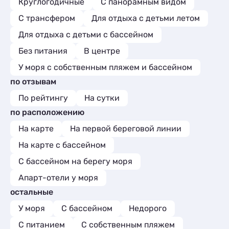
Круглогодичные
С панорамным видом
С трансфером
Для отдыха с детьми летом
Для отдыха с детьми с бассейном
Без питания
В центре
У моря с собственным пляжем и бассейном
по отзывам
По рейтингу
На сутки
по расположению
На карте
На первой береговой линии
На карте с бассейном
С бассейном на берегу моря
Апарт-отели у моря
остальные
У моря
С бассейном
Недорого
С питанием
С собственным пляжем