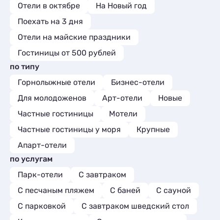
Отели в октябре
На Новый год
Поехать на 3 дня
Отели на майские праздники
Гостиницы от 500 рублей
по типу
Горнолыжные отели
Бизнес-отели
Для молодоженов
Арт-отели
Новые
Частные гостиницы
Мотели
Частные гостиницы у моря
Крупные
Апарт-отели
по услугам
Парк-отели
С завтраком
С песчаным пляжем
С баней
С сауной
С парковкой
С завтраком шведский стол