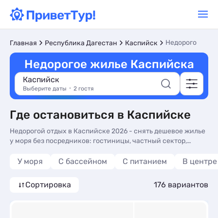
Недорого
Главная
Республика Дагестан
Каспийск
Недорогое жилье Каспийска
Каспийск
Выберите даты
2 гостя
Где остановиться в Каспийске
Недорогой отдых в Каспийске 2026 - снять дешевое жилье
у моря без посредников: гостиницы, частный сектор,
отели. Отзывы отдыхающих, доступные цены и фото
бюджетного жилья в Каспийске - более 175 вариантов, от
У моря
С бассейном
С питанием
В центре
1800 руб, номера с кухней в номере, завтрак включен и
общей кухней.
Сортировка
176 вариантов