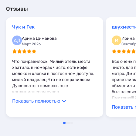
Отзывы
Чук и Гек
Арина Димакова
Ирина
АД
И
Март 2026
Сентябр
Что понравилось: Милый отель, места
Все очень 
хватило, в номерах чисто, есть кофе
чисто, для 
молоко и хлопья в постоянном доступе,
метро. Дми
милый владелец Что не понравилось:
приветливы
Душновато в номерах, но с
объяснил чт
кондиционером супер
был на свя
Дмитрию!!!
Показать полностью
этого хозяин
Показать 