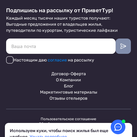
Подпишись на рассылку от ПриветТур!
Каждый месяц тысячи наших туристов получают:
Выгодные предложения от владельцев жилья,
путеводители по курортам, туристические лайфхаки
Настоящим даю
согласие
на рассылку
Договор-Оферта
О Компании
Блог
Маркетинговые материалы
Отзывы отельеров
Пользовательское соглашение
Обработка персональных данных
Условия бронирования объектов
Используем куки, чтобы поиск жилья был еще
© 2017-2026 ПриветТур™
удобнее.
Узнать подробнее