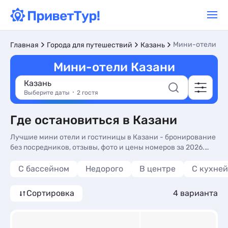
Мини-отели
Главная
Города для путешествий
Казань
Мини-отели Казани
Казань
Выберите даты
2 гостя
Где остановиться в Казани
Лучшие мини отели и гостиницы в Казани - бронирование
без посредников, отзывы, фото и цены номеров за 2026.
Отдых недорого в мини гостиницах - более 10 вариантов,
от 1575 руб, номера с кухней в номере, общей кухней и
С бассейном
Недорого
В центре
C кухней
трансфером (платно).
Сортировка
4 варианта