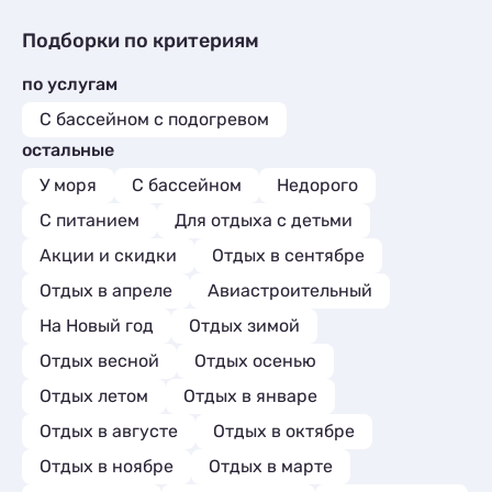
Спасал толь
понравилос
Подборки по критериям
делались в
вещей. Нес
по услугам
машины, ча
наволочки)
С бассейном с подогревом
Взакрытлм 
остальные
происходил
Понравилос
У моря
С бассейном
Недорого
но не понра
С питанием
Для отдыха с детьми
информацию
номера, не 
Акции и скидки
Отдых в сентябре
информацию
Отдых в апреле
Авиастроительный
нет). Приш
и просить 
На Новый год
Отдых зимой
телеграм. 
Местополож
Отдых весной
Отдых осенью
0/10 Этажно
Отдых летом
Отдых в январе
Персонал 9
Бесконтакт
Отдых в августе
Отдых в октябре
Наличие не
Отдых в ноябре
Отдых в марте