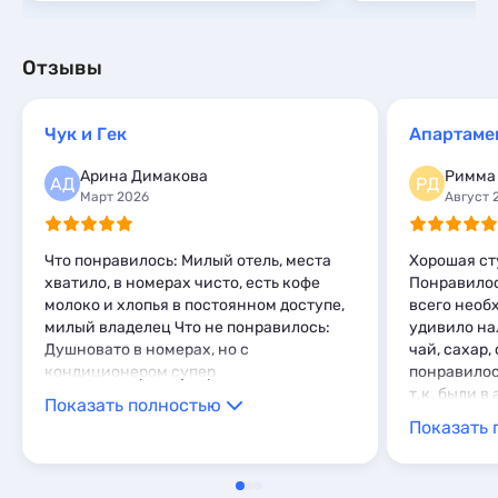
Отзывы
Чук и Гек
Апартамен
Арина Димакова
Римма
АД
РД
Март 2026
Август 
Что понравилось: Милый отель, места
Хорошая ст
хватило, в номерах чисто, есть кофе
Понравилос
молоко и хлопья в постоянном доступе,
всего необ
милый владелец Что не понравилось:
удивило на
Душновато в номерах, но с
чай, сахар,
кондиционером супер
понравилос
т.к. были в
Показать полностью
выходили н
Показать 
движением 
разгрузки г
который на