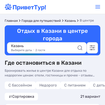
В центре
Главная
Города для путешествий
Казань
Отдых в Казани в центре
города
Казань
Выберите даты
2 гостя
Где остановиться в Казани
Бронировать жилье в центре Казани для отдыха по
недорогим ценам: отели, гостиницы и прочее - отзывы
туристов и фото. Жилье в центре Казани - более 20
вариантов, от 2360 руб, номера с общей кухней, кухней в
С бассейном
Недорого
С питанием
С дет
номере и трансфером (платно).
Сортировка
21 вариант