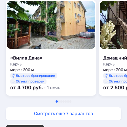
«Вилла Дана»
Керчь
Керчь
море · 200 м
море · 300 м
Быстрое бронирование
Быстрое б
Объект проверен
Объект пр
от 4 700 руб.
от 2 500 
· 1 ночь
Смотреть ещё 7 вариантов