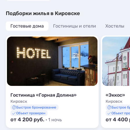
Подборки жилья в Кировске
Гостевые дома
Гостиницы и отели
Хостелы
Гостиница «Горная Долина»
«Эккос»
Кировск
Кировск
Быстрое бронирование
Быстрое б
Объект проверен
Объект пр
от 4 200 руб.
от 4 400
· 1 ночь