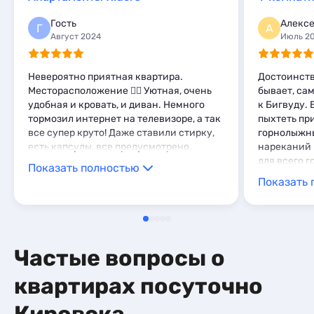
Базы отдыха
1
Апартаменты
1
Шале
1
Санатории
1
Гость
Алекс
Мини-отели
5
Г
А
Комнаты
2
Август 2024
Июль 2
Шале
1
Апартаменты
1
Мини-отели
3
Невероятно приятная квартира.
Достоинств
Месторасположение ❤️‍🔥 Уютная, очень
бывает, са
удобная и кровать, и диван. Немного
к Бигвуду. 
тормозил интернет на телевизоре, а так
пыхтеть пр
все супер круто! Даже ставили стирку,
горнолыжны
есть капсулы, все предусмотрено.
нареканий 
для всего г
Показать полностью
очень прия
Показать 
Частые вопросы о
квартирах посуточно