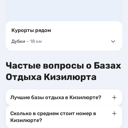
Курорты рядом
Дубки
~ 18 км
Коттеджи и дома под ключ
13
Квартиры посуточно
36
Комнаты
8
Частые вопросы о Базах
Отдыха Кизилюрта
Лучшие базы отдыха в Кизилюрте?
Сколько в среднем стоит номер в
Кизилюрте?