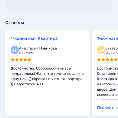
Отзывы
1-комнатная Квартира
1-комнат
Анастасия Новикова
Екате
АН
ЕМ
Май 2026
Май 20
Достоинства: Ооооооооочень все
Достоинств
понравилось! Жаль, что только вышло на
Останавлив
одну ночь(( хорошая и уютная квартира!
Квартира в 
)) Недостатки: нет
центром и 
дворе. Дом
хозяевам з
Недостатки
Показать 