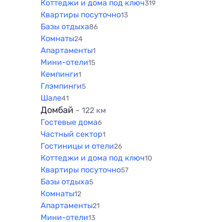
Коттеджи и дома под ключ
319
Квартиры посуточно
13
Базы отдыха
86
Комнаты
24
Апартаменты
1
Мини-отели
15
Кемпинги
1
Глэмпинги
5
Шале
41
Домбай
~ 122 км
Гостевые дома
6
Частный сектор
1
Гостиницы и отели
26
Коттеджи и дома под ключ
10
Квартиры посуточно
57
Базы отдыха
5
Комнаты
12
Апартаменты
21
Мини-отели
13