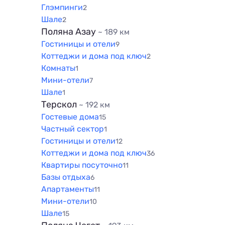
Глэмпинги
2
Шале
2
Поляна Азау
~ 189 км
Гостиницы и отели
9
Коттеджи и дома под ключ
2
Комнаты
1
Мини-отели
7
Шале
1
Терскол
~ 192 км
Гостевые дома
15
Частный сектор
1
Гостиницы и отели
12
Коттеджи и дома под ключ
36
Квартиры посуточно
11
Базы отдыха
6
Апартаменты
11
Мини-отели
10
Шале
15