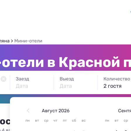
ляна
Мини-отели
отели в Красной 
Заезд
Выезд
Количество
Дата
Дата
2 гостя
Август 2026
Сент
 остановиться в Красной п
пн
вт
ср
чт
пт
сб
вс
пн
вт
ср
 4 варианта жилья из 4