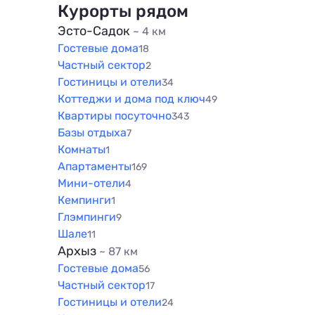
1500 м
800 м
Курорты рядом
1000 м
Эсто-Садок
~ 4 км
Гостевые дома
1500 м
18
Частный сектор
2
Гостиницы и отели
34
Коттеджи и дома под ключ
49
Квартиры посуточно
343
Базы отдыха
7
Комнаты
1
Апартаменты
169
Мини-отели
4
Кемпинги
1
Глэмпинги
9
Шале
11
Архыз
~ 87 км
Гостевые дома
56
Частный сектор
17
Гостиницы и отели
24