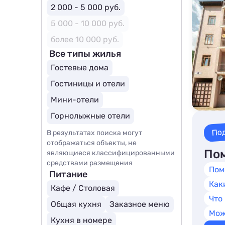
2 000 - 5 000 руб.
5 000 - 10 000 руб.
более 10 000 руб.
Все типы жилья
Гостевые дома
Гостиницы и отели
Мини-отели
Горнолыжные отели
По
В результатах поиска могут
отображаться объекты, не
Пом
являющиеся классифицированными
средствами размещения
Пом
Питание
Как
Кафе / Столовая
Что
Общая кухня
Заказное меню
Мож
Кухня в номере