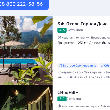
8 800 222-58-56
3
Отель Горная Дача
4.6
5 отзывов
Красная поляна, ул. Вознесенская
До центра - 231 м • До подъёмни
Быстрое бронирование
Объ
Кондиционер
Экскурсии
Ба
Wi-Fi
Ski-Pass
Парковка
Об
«NeoHill»
5.0
2 отзыва
Красная поляна, переулок Аибгин