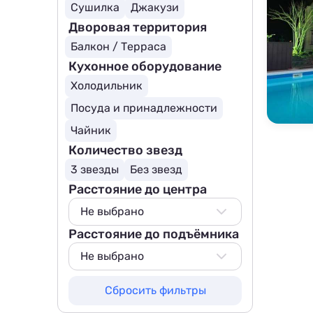
Сушилка
Джакузи
Дворовая территория
Балкон / Терраса
Кухонное оборудование
Холодильник
Посуда и принадлежности
Чайник
Количество звезд
3 звезды
Без звезд
Расстояние до центра
Не выбрано
Расстояние до подъёмника
Не выбрано
500 м
Не выбрано
800 м
Не выбрано
Сбросить фильтры
1000 м
500 м