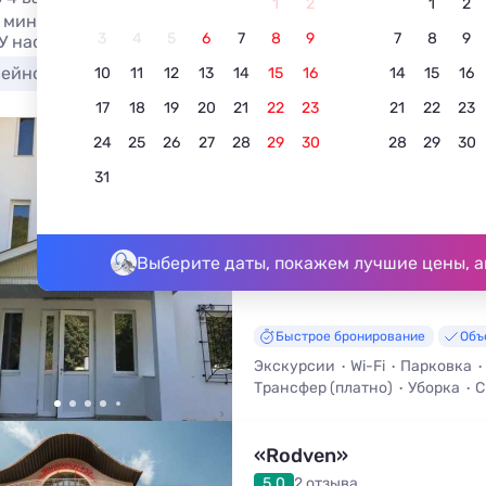
1
2
1
2
 мини отели и гостиницы в Красной поляне. Выберите л
3
4
5
6
7
8
9
7
8
9
 У нас вы найдете жилье на любой вкус и кошелек.
сейном
Недорого
Лучшие
У подъемника
10
11
12
13
14
15
16
14
15
16
17
18
19
20
21
22
23
21
22
23
24
25
26
27
28
29
30
28
29
30
Докса
31
5.0
2 отзыва
Эсто-Садок, ул. Эстонская, д. 93
До центра - 773 м • До подъёмн
Выберите даты, покажем лучшие цены, а
Быстрое бронирование
Объ
Экскурсии
Wi-Fi
Парковка
Трансфер (платно)
Уборка
С
«Rodven»
5.0
2 отзыва