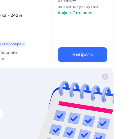
от 1 875 ₽
за комнату в сутки
Кафе / Столовая
ика - 242 м
ект проверен
Бассейн
Выбрать
вая