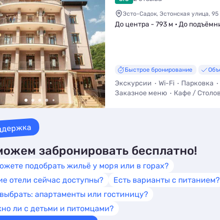
Эсто-Садок, Эстонская улица, 95
До центра - 793 м • До подъёмн
Быстрое бронирование
Объ
Экскурсии
Wi-Fi
Парковка
Заказное меню
Кафе / Столо
Трансфер (платно)
ддержка
ожем забронировать бесплатно!
ожете подобрать жильё у моря или в горах?
ие отели сейчас доступны?
Есть варианты с питанием?
 выбрать: апартаменты или гостиницу?
но ли с детьми и питомцами?