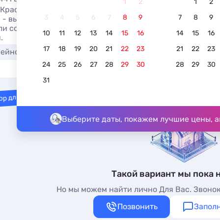
1
2
1
2
 Красной поляне с акциями и скидками 2026, бронироват
3
4
5
6
7
8
9
7
8
9
 - выгодные предложения жилья в Красной поляне: отели
и со скидками - более 440 вариантов, от 1781 руб, номе
10
11
12
13
14
15
16
14
15
16
.
17
18
19
20
21
22
23
21
22
23
сейном
Недорого
С питанием
С детьми
24
25
26
27
28
29
30
28
29
30
31
ор для вас
Выберите даты, покажем лучшие цены, а
Такой вариант мы пока 
Но мы можем найти лично Для Вас. Звонок
Позвонить
Заполн