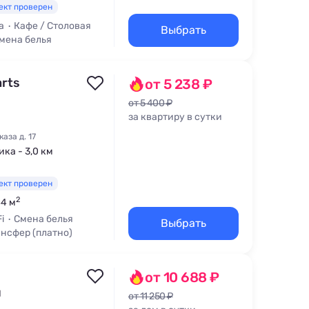
ект проверен
а
Кафе / Столовая
Выбрать
мена белья
rts
от 5 238 ₽
от 5 400 ₽
за квартиру в сутки
аза д. 17
ика - 3,0 км
ект проверен
2
44 м
i
Смена белья
Выбрать
нсфер (платно)
от 10 688 ₽
ы
от 11 250 ₽