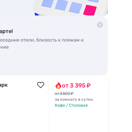
арте!
оседние отели, близость к пляжам и
ение
арк
от 3 395 ₽
от 3 500 ₽
за комнату в сутки
Кафе / Столовая