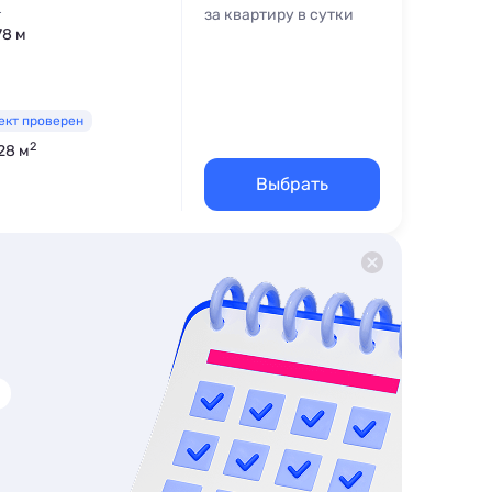
4
за квартиру в сутки
78 м
ект проверен
2
28 м
Выбрать
вка
Wi-Fi