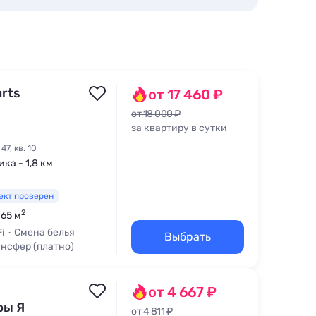
rts
от 17 460 ₽
от 18 000 ₽
за квартиру в сутки
7, кв. 10
ка - 1,8 км
ект проверен
2
 65 м
i
Смена белья
Выбрать
нсфер (платно)
от 4 667 ₽
ры Я
от 4 811 ₽