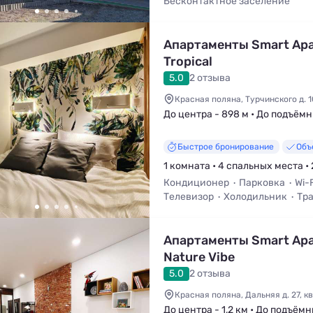
Бесконтактное заселение
Обязательный депозит
Парко
Трансфер (платно)
Апартаменты Smart Apa
Tropical
5.0
2 отзыва
Красная поляна, Турчинского д. 1
До центра - 898 м • До подъёмни
Быстрое бронирование
Объ
1 комната • 4 спальных места • 
Кондиционер
Парковка
Wi-F
Телевизор
Холодильник
Тра
Апартаменты Smart Apa
Nature Vibe
5.0
2 отзыва
Красная поляна, Дальняя д. 27, кв
До центра - 1,2 км • До подъёмн