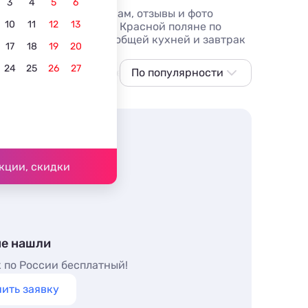
3
4
5
6
ь туры по лучшим ценам, отзывы и фото
10
11
12
13
, гостиницы. Жилье в Красной поляне по
ра с кухней в номере, общей кухней и завтрак
17
18
19
20
24
25
26
27
С бассейном с подогревом
По популярности
Лучшие
На Новый го
По популярности
Сначала дешевле
Сначала дороже
Ближе к центру
кции, скидки
Ближе к
подъёмнику
По рейтингу
не нашли
 по России бесплатный!
ить заявку