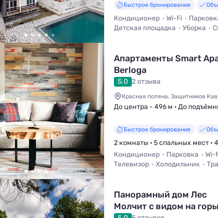
Быстрое бронирование
Объ
Кондиционер
Wi-Fi
Парковк
Детская площадка
Уборка
С
Апартаменты Smart Apa
Berloga
5.0
2 отзыва
Красная поляна, Защитников Кавк
До центра - 496 м • До подъёмн
Быстрое бронирование
Объ
2 комнаты • 5 спальных мест • 
Кондиционер
Парковка
Wi-F
Телевизор
Холодильник
Тра
Панорамный дом Лес
Молчит с видом на гор
5.0
5 отзывов