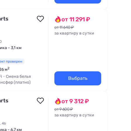
вка
Wi-Fi
rts
от 11 291 ₽
от 11 640 ₽
за квартиру в сутки
0
ка - 3,1 км
ект проверен
2
26 м
i
Смена белья
Выбрать
нсфер (платно)
rts
от 9 312 ₽
от 9 600 ₽
за квартиру в сутки
. 46
ика - 6,7 км