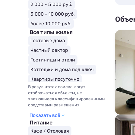
2 000 - 5 000 руб.
5 000 - 10 000 руб.
Объе
более 10 000 руб.
Все типы жилья
Гостевые дома
Частный сектор
Гостиницы и отели
Коттеджи и дома под ключ
Квартиры посуточно
В результатах поиска могут
Базы отдыха
Комнаты
отображаться объекты, не
Апартаменты
Мини-отели
являющиеся классифицированными
средствами размещения
Апарт отели
Бутик-отели
Показать всё
Горнолыжные отели
Питание
Курортные отели
SPA-отели
Кафе / Столовая