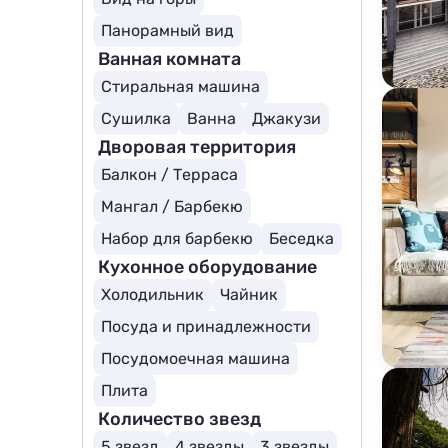
Панорамный вид
Ванная комната
Стиральная машина
Сушилка
Ванна
Джакузи
Дворовая территория
Балкон / Терраса
Мангал / Барбекю
Набор для барбекю
Беседка
Кухонное оборудование
Холодильник
Чайник
Посуда и принадлежности
Посудомоечная машина
Плита
Количество звезд
5 звезд
4 звезды
3 звезды