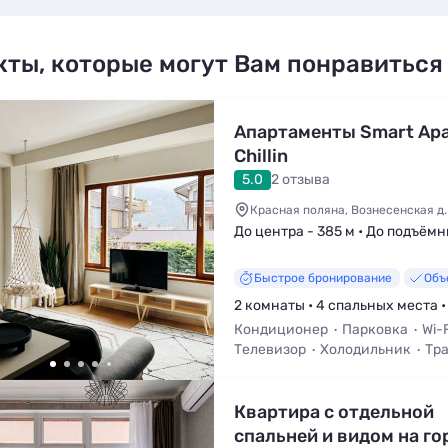
кты, которые могут Вам понравиться
Апартаменты Smart Apa
Chillin
5.0
2 отзыва
Красная поляна, Вознесенская д. 4
До центра - 385 м • До подъёмни
Быстрое бронирование
Объ
2 комнаты • 4 спальных места •
Кондиционер
Парковка
Wi-F
Телевизор
Холодильник
Тра
Квартира с отдельной
спальней и видом на го