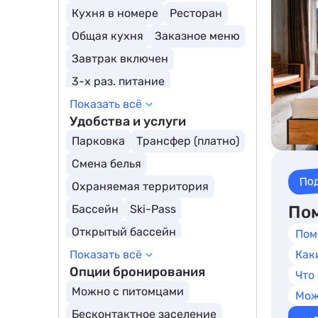
Кемпинги
Глэмпинги
Шале
Кухня в номере
Ресторан
Общая кухня
Заказное меню
Завтрак включен
3-х раз. питание
Показать всё
Шведский стол
Удобства и услуги
Детское меню
Парковка
Трансфер (платно)
Полный пансион
Смена белья
Полупансион
По
Охраняемая территория
Бассейн
Ski-Pass
Пом
Открытый бассейн
Пом
Показать всё
Бассейн с подогревом
Как
Опции бронирования
Что
Трансфер (бесплатно)
Можно с питомцами
Мож
Крытый бассейн
Бесконтактное заселение