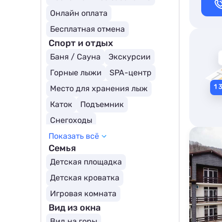
Для людей с ограниченными возможностями
Онлайн оплата
Детский бассейн
Бесплатная отмена
Собственный пляж
Спорт и отдых
Баня / Сауна
Экскурсии
Горные лыжи
SPA-центр
Место для хранения лыж
Каток
Подъемник
Снегоходы
Показать всё
Пруд/озеро поблизости
Семья
Верховая езда
Рыбалка
Детская площадка
Водные виды спорта
Детская кроватка
Теннисный корт
Бильярд
Игровая комната
Охота
Тренажерный зал
Вид из окна
Вид на горы