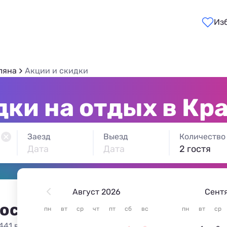
Из
ляна
Акции и скидки
дки на отдых в Кр
Заезд
Выезд
Количество
Дата
Дата
2 гостя
Август 2026
Сент
 остановиться в Красной п
пн
вт
ср
чт
пт
сб
вс
пн
вт
ср
441 вариант жилья из 441