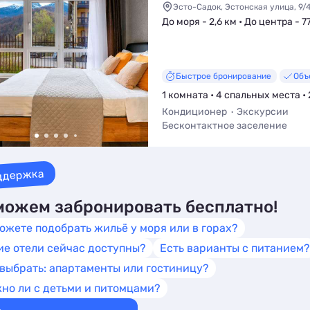
на Море
Эсто-Садок, Эстонская улица, 9/
До моря - 2,6 км • До центра - 7
Быстрое бронирование
Объ
1 комната • 4 спальных места • 
Кондиционер
Экскурсии
Бесконтактное заселение
Обязательный депозит
Парко
Можно с питомцами
ддержка
ожем забронировать бесплатно!
ожете подобрать жильё у моря или в горах?
ие отели сейчас доступны?
Есть варианты с питанием?
 выбрать: апартаменты или гостиницу?
но ли с детьми и питомцами?