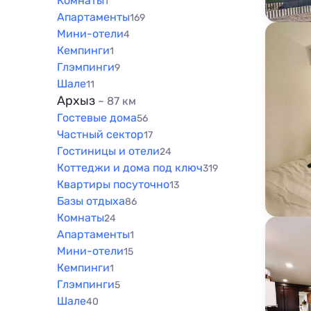
Комнаты
1
Апартаменты
169
Мини-отели
4
Кемпинги
1
Глэмпинги
9
Шале
11
Архыз
~ 87 км
Гостевые дома
56
Частный сектор
17
Гостиницы и отели
24
Коттеджи и дома под ключ
319
Квартиры посуточно
13
Базы отдыха
86
Комнаты
24
Апартаменты
1
Мини-отели
15
Кемпинги
1
Глэмпинги
5
Шале
40