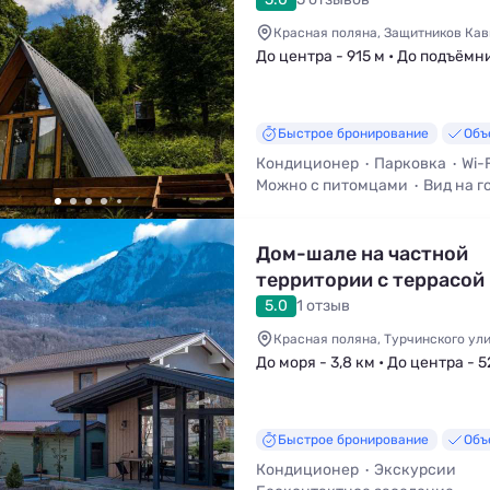
Красная поляна, Защитников Кавк
До центра - 915 м • До подъёмни
Быстрое бронирование
Объ
Кондиционер
Парковка
Wi-F
Можно с питомцами
Вид на г
Холодильник
Дом-шале на частной
территории с террасой
видом на горы
5.0
1 отзыв
Красная поляна, Турчинского ули
До моря - 3,8 км • До центра - 5
Быстрое бронирование
Объ
Кондиционер
Экскурсии