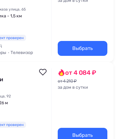
за дом в сутки
аза улица, 65
ка - 1,5 км
ект проверен
i
Выбрать
оры
Телевизор
от 4 084 ₽
 и
от 4 210 ₽
за дом в сутки
ца, 92
26 м
ект проверен
Выбрать