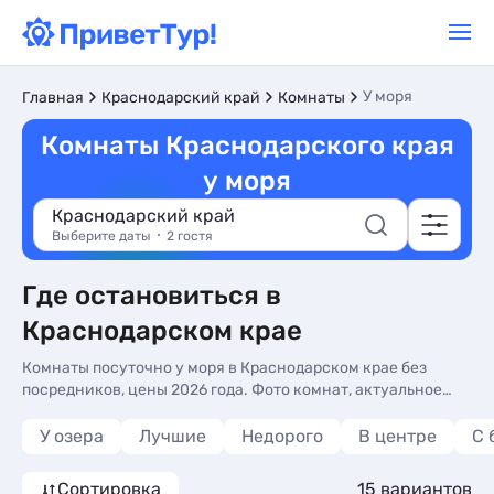
У моря
Главная
Краснодарский край
Комнаты
Комнаты Краснодарского края
у моря
Краснодарский край
Выберите даты
2 гостя
Где остановиться в
Краснодарском крае
Комнаты посуточно у моря в Краснодарском крае без
посредников, цены 2026 года. Фото комнат, актуальное
описание, контакты владельцев, отзывы. Отдыхайте в
Краснодарском крае на берегу моря.
У озера
Лучшие
Недорого
В центре
С 
Сортировка
15 вариантов