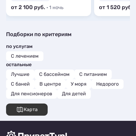
от 2 100
от 1 520
· 1 ночь
Подборки по критериям
по услугам
С лечением
остальные
Лучшие
С бассейном
С питанием
С баней
В центре
У моря
Недорого
Для пенсионеров
Для детей
Карта