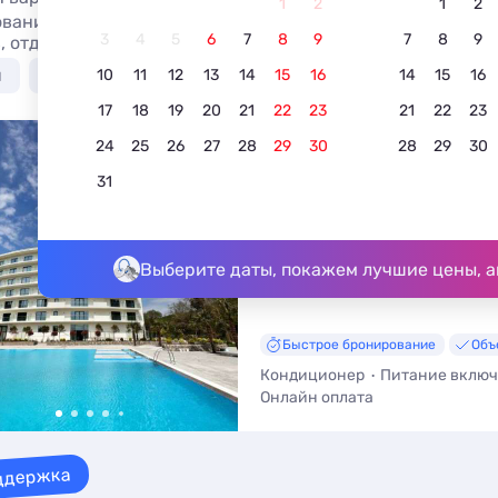
1
2
1
2
вание отеля в Кринице всё включено с бассейном в 2026
3
4
5
6
7
8
9
7
8
9
, отдых без посредников.
я
С бассейном
Недорого
С питанием
В 
10
11
12
13
14
15
16
14
15
16
17
18
19
20
21
22
23
21
22
23
24
25
26
27
28
29
30
28
29
30
5
Отель Райморис
31
5.0
5 отзывов
Бетта, ул. Подгорная, д. 6
До моря - 180 м • До центра - 4
Выберите даты, покажем лучшие цены, а
Быстрое бронирование
Объ
Кондиционер
Питание вклю
Онлайн оплата
Для людей с ограниченными 
Бассейн с подогревом
Шведс
ддержка