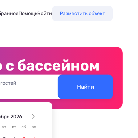
бранное
Помощь
Войти
Разместить объект
 с бассейном
 гостей
Найти
ябрь 2026
чт
пт
сб
вс