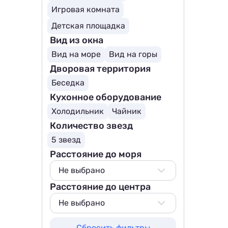
Игровая комната
Детская площадка
Вид из окна
Вид на море
Вид на горы
Дворовая территория
Беседка
Кухонное оборудование
Холодильник
Чайник
Количество звезд
5 звезд
Расстояние до моря
Не выбрано
Расстояние до центра
Не выбрано
200 м
Не выбрано
500 м
Не выбрано
Сбросить фильтры