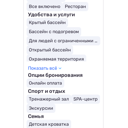
Все включено
Ресторан
Удобства и услуги
Крытый бассейн
Бассейн с подогревом
Для людей с ограниченными возможностями
Открытый бассейн
Охраняемая территория
Показать всё
Смена белья
Опции бронирования
Трансфер (платно)
Бассейн
Онлайн оплата
Парковка
Детский бассейн
Спорт и отдых
Тренажерный зал
SPA-центр
Экскурсии
Семья
Детская кроватка