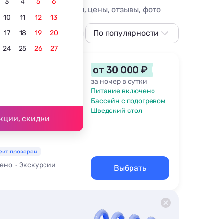
3
4
5
6
. Гостиницы Криницы, цены, отзывы, фото
10
11
12
13
центре
Всё включено
По популярности
Для отдыха с детьми
17
18
19
20
24
25
26
27
По популярности
Сначала дешевле
от 30 000 ₽
Сначала дороже
за номер в сутки
Питание включено
Ближе к морю
Бассейн с подогревом
52 м
Шведский стол
Ближе к центру
кции, скидки
По рейтингу
ект проверен
чено
Экскурсии
Выбрать
возможностями
кий стол