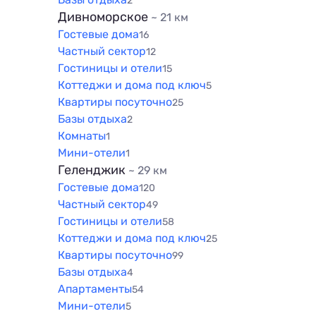
2
Дивноморское
~ 21 км
Гостевые дома
16
Частный сектор
12
Гостиницы и отели
15
Коттеджи и дома под ключ
5
Квартиры посуточно
25
Базы отдыха
2
Комнаты
1
Мини-отели
1
Геленджик
~ 29 км
Гостевые дома
120
Частный сектор
49
Гостиницы и отели
58
Коттеджи и дома под ключ
25
Квартиры посуточно
99
Базы отдыха
4
Апартаменты
54
Мини-отели
5