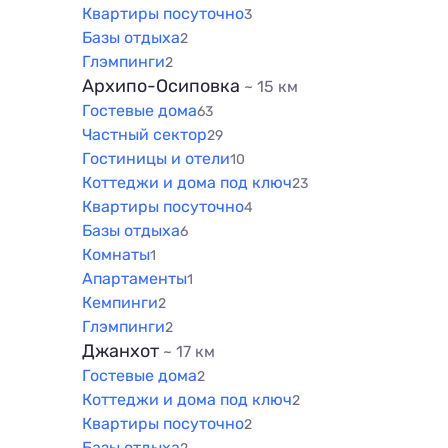
Квартиры посуточно
3
Базы отдыха
2
Глэмпинги
2
Архипо-Осиповка
~ 15 км
Гостевые дома
63
Частный сектор
29
Гостиницы и отели
10
Коттеджи и дома под ключ
23
Квартиры посуточно
4
Базы отдыха
6
Комнаты
1
Апартаменты
1
Кемпинги
2
Глэмпинги
2
Джанхот
~ 17 км
Гостевые дома
2
Коттеджи и дома под ключ
2
Квартиры посуточно
2
Базы отдыха