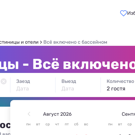
Из
стиницы и отели
Всё включено с бассейном
цы - Всё включено
Заезд
Выезд
Количество
Дата
Дата
2 гостя
Август 2026
Сент
 остановиться в Кринице
пн
вт
ср
чт
пт
сб
вс
пн
вт
ср
1 вариант жилья из 1