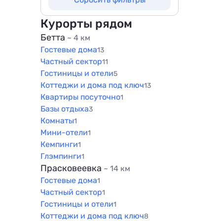
800 м
500 м
1000 м
800 м
Курорты рядом
1500 м
1000 м
Бетта
~ 4 км
Гостевые дома
1500 м
13
Частный сектор
11
Гостиницы и отели
5
Коттеджи и дома под ключ
13
Квартиры посуточно
1
Базы отдыха
3
Комнаты
1
Мини-отели
1
Кемпинги
1
Глэмпинги
1
Прасковеевка
~ 14 км
Гостевые дома
1
Частный сектор
1
Гостиницы и отели
1
Коттеджи и дома под ключ
8