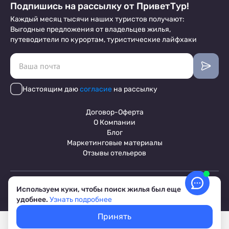
Подпишись на рассылку от ПриветТур!
Каждый месяц тысячи наших туристов получают:
Выгодные предложения от владельцев жилья,
путеводители по курортам, туристические лайфхаки
Настоящим даю
согласие
на рассылку
Договор-Оферта
О Компании
Блог
Маркетинговые материалы
Отзывы отельеров
Пользовательское соглашение
Используем куки, чтобы поиск жилья был еще
Обработка персональных данных
удобнее.
Узнать подробнее
Условия бронирования объектов
© 2017-2026 ПриветТур™
Принять
Российский сервис бронирования жилья, официальный сайт,
Покажем свободное жилье
Выбрать даты
товарный знак №842642