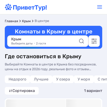
В центре
Главная
Крым
Комнаты в Крыму в центре
Крым
Выберите даты
2 гостя
Где остановиться в Крыму
Выбирайте Комнаты в центре в Крыма без посредников,
цены на отдых в 2026 году, реальные фото и отзывы
туристов. Недорогие Комнаты в Крыма - более 10
вариантов, от 5500 руб, жилье с кухней в номере, общей
Недорого
Лучшие
У озера
У моря
С пи
кухней и сменой белья.
Сортировка
1 вариант