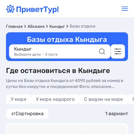
Базы отдыха
Главная
Абхазия
Кындыг
Базы отдыха Кындыга
Кындыг
Выберите даты
2 гостя
Где остановиться в Кындыге
Цены на Базы отдыха Кындыга от 4090 рублей за номер в
сутки без накруток и посредников! Фото, описание,
реальные отзывы. Бронируйте Базы отдыха в Кындыге по
доступным ценам на сайте ПриветТур
У моря
У моря недорого
С видом на море
Сортировка
1 вариант