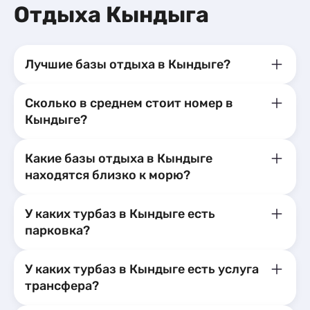
Апартаменты
2
Отдыха Кындыга
Квартиры посуточно
39
Шале
1
Базы отдыха
11
Апартаменты
18
Мини-отели
2
Лучшие базы отдыха в Кындыге?
Кемпинги
1
Глэмпинги
2
Сколько в среднем стоит номер в
Шале
7
Кындыге?
Какие базы отдыха в Кындыге
находятся близко к морю?
У каких турбаз в Кындыге есть
парковка?
У каких турбаз в Кындыге есть услуга
трансфера?