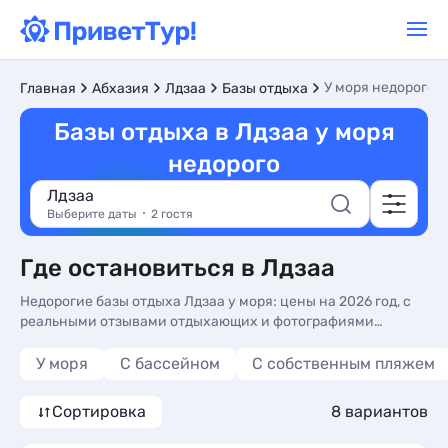
У моря недорого
Главная
Абхазия
Лдзаа
Базы отдыха
Базы отдыха в Лдзаа у моря
недорого
Лдзаа
Выберите даты
2 гостя
Где остановиться в Лдзаа
Недорогие базы отдыха Лдзаа у моря: цены на 2026 год, с
реальными отзывами отдыхающих и фотографиями
номеров. Бронируйте сейчас базы отдыха в Лдзаа,
недорогой отдых на Чёрном море без посредников - более
У моря
С бассейном
С собственным пляжем
10 вариантов, от 2910 руб, номера с общей кухней, кухней в
номере и сменой белья.
Сортировка
8 вариантов