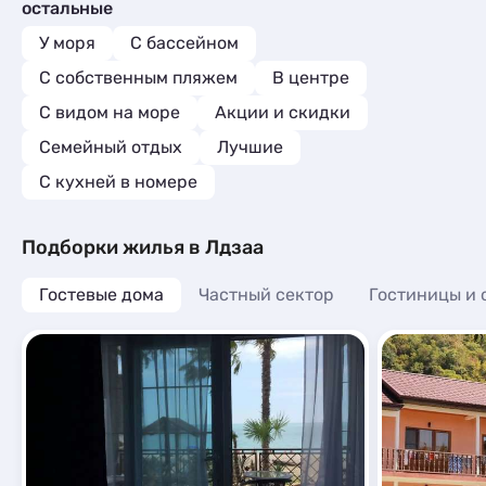
остальные
Квартиры посуточно
10
Комнаты
3
Базы отдыха
10
У моря
С бассейном
Апартаменты
16
Апартаменты
4
Мини-отели
10
С собственным пляжем
В центре
Мини-отели
4
Глэмпинги
1
С видом на море
Акции и скидки
Глэмпинги
1
Шале
9
Шале
5
Семейный отдых
Лучшие
C кухней в номере
Подборки жилья в Лдзаа
Гостевые дома
Частный сектор
Гостиницы и 