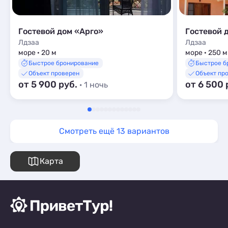
Гостевой дом «Арго»
Гостевой 
Лдзаа
Лдзаа
море · 20 м
море · 250 м
Быстрое бронирование
Быстрое б
Объект проверен
Объект пр
от 5 900 руб.
от 6 500 
· 1 ночь
Смотреть ещё 13 вариантов
Карта