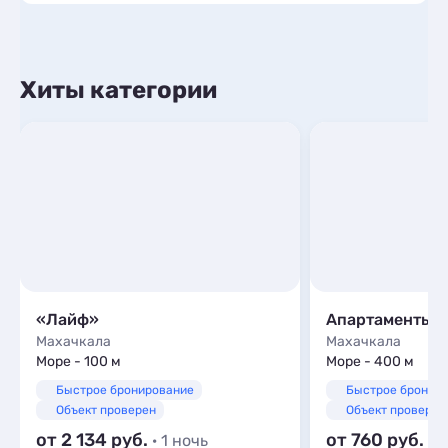
Хиты категории
«Лайф»
Апартаменты 
Махачкала
Махачкала
Море - 100 м
Море - 400 м
Быстрое бронирование
Быстрое бронир
Объект проверен
Объект проверен
от 2 134
от 760
· 1 ночь
· 