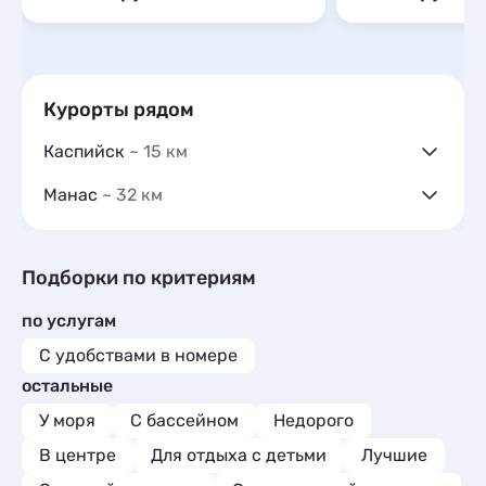
Курорты рядом
Каспийск
~ 15 км
Гостевые дома
4
Манас
~ 32 км
Частный сектор
3
Гостевые дома
7
Гостиницы и отели
3
Частный сектор
1
Коттеджи и дома под ключ
7
Гостиницы и отели
3
Подборки по критериям
Квартиры посуточно
189
Коттеджи и дома под ключ
4
Апартаменты
7
по услугам
Базы отдыха
4
Мини-отели
1
Апартаменты
2
С удобствами в номере
Мини-отели
1
остальные
Шале
1
У моря
С бассейном
Недорого
В центре
Для отдыха с детьми
Лучшие