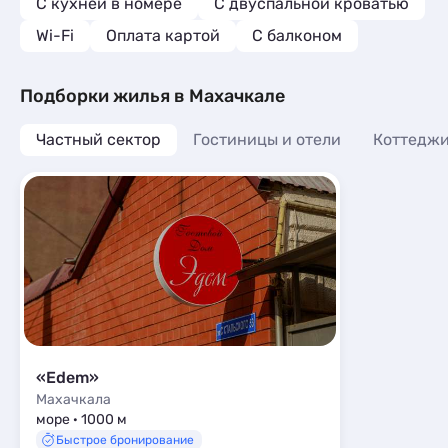
C кухней в номере
С двуспальной кроватью
Wi-Fi
Оплата картой
С балконом
Подборки жилья в Махачкале
Частный сектор
Гостиницы и отели
Коттеджи
«Edem»
Махачкала
море · 1000 м
Быстрое бронирование