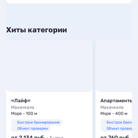
Хиты категории
«Лайф»
Апартаменты 
Махачкала
Махачкала
Море - 100 м
Море - 400 м
Быстрое бронирование
Быстрое бронир
Объект проверен
Объект проверен
от 2 134
от 760
· 1 ночь
· 