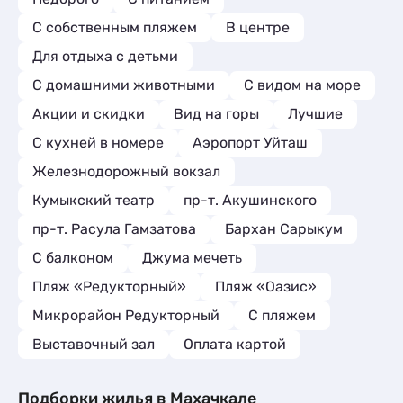
С собственным пляжем
В центре
Для отдыха с детьми
С домашними животными
С видом на море
Акции и скидки
Вид на горы
Лучшие
C кухней в номере
Аэропорт Уйташ
Железнодорожный вокзал
Кумыкский театр
пр-т. Акушинского
пр-т. Расула Гамзатова
Бархан Сарыкум
С балконом
Джума мечеть
Пляж «Редукторный»
Пляж «Оазис»
Микрорайон Редукторный
С пляжем
Выставочный зал
Оплата картой
Подборки жилья в Махачкале