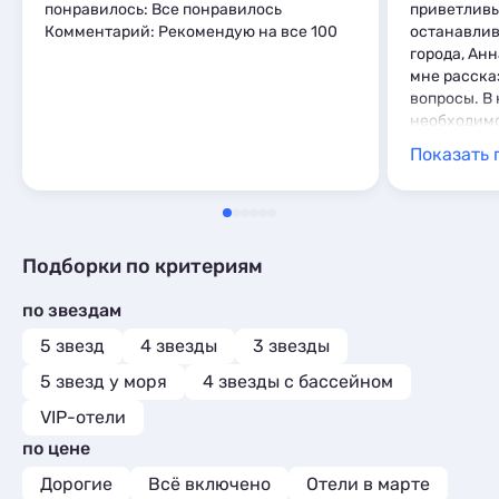
понравилось: Все понравилось
приветливы
Комментарий: Рекомендую на все 100
останавлив
города, Ан
мне рассказ
вопросы. В 
необходимо
проживания
Показать 
постельное 
подушки, по
гигиеничес
номере дел
не понрави
Подборки по критериям
ковролин и
Комментари
по звездам
снова. Ряд
магазин 24
5 звезд
4 звезды
3 звезды
5 звезд у моря
4 звезды с бассейном
VIP-отели
по цене
Дорогие
Всё включено
Отели в марте