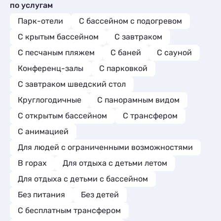
по услугам
Парк-отели
С бассейном с подогревом
С крытым бассейном
С завтраком
С песчаным пляжем
С баней
С сауной
Конференц-залы
С парковкой
С завтраком шведский стол
Круглогодичные
С панорамным видом
С открытым бассейном
С трансфером
С анимацией
Для людей с ограниченными возможностями
В горах
Для отдыха с детьми летом
Для отдыха с детьми с бассейном
Без питания
Без детей
С бесплатным трансфером