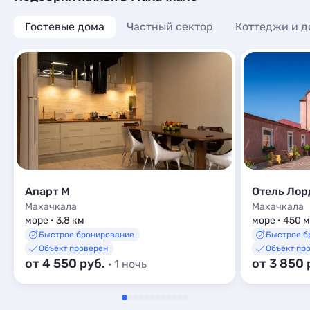
Гостевые дома
Частный сектор
Коттеджи и д
Апарт М
Отель Лор
Махачкала
Махачкала
море · 3,8 км
море · 450 м
Быстрое бронирование
Быстрое б
Объект проверен
Объект пр
от 4 550 руб.
от 3 850 
· 1 ночь