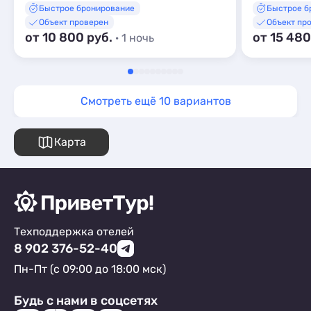
Быстрое бронирование
Быстрое б
Объект проверен
Объект пр
от 10 800 руб.
от 15 480
· 1 ночь
Смотреть ещё 10 вариантов
Карта
Техподдержка отелей
8 902 376-52-40
Пн-Пт (с 09:00 до 18:00 мск)
Будь с нами в соцсетях