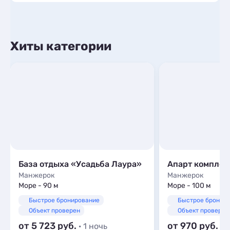
Хиты категории
База отдыха «Усадьба Лаура»
Апарт комплек
Манжерок
Манжерок
Море - 90 м
Море - 100 м
Быстрое бронирование
Быстрое бронир
Объект проверен
Объект проверен
от 5 723
от 970
· 1 ночь
· 