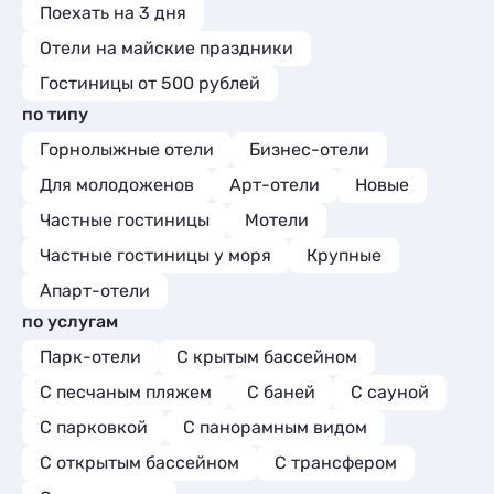
Поехать на 3 дня
Отели на майские праздники
Гостиницы от 500 рублей
по типу
Горнолыжные отели
Бизнес-отели
Для молодоженов
Арт-отели
Новые
Частные гостиницы
Мотели
Частные гостиницы у моря
Крупные
Апарт-отели
по услугам
Парк-отели
С крытым бассейном
С песчаным пляжем
С баней
С сауной
С парковкой
С панорамным видом
С открытым бассейном
С трансфером