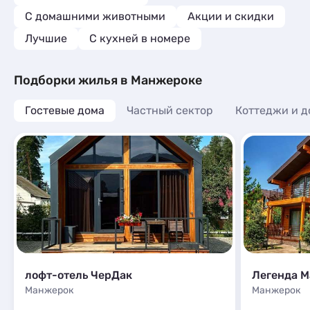
С домашними животными
Акции и скидки
Лучшие
C кухней в номере
Подборки жилья в Манжероке
Гостевые дома
Частный сектор
Коттеджи и д
лофт-отель ЧерДак
Легенда 
Манжерок
Манжерок