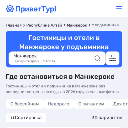
У подъемника
Главная
Республика Алтай
Манжерок
Гостиницы и отели в
Манжероке у подъемника
Манжерок
Выберите даты
2 гостя
Где остановиться в Манжероке
Гостиницы и отели у подъемника в Манжероке без
посредников, цены на отдых в 2026 году, реальные фото и
отзывы туристов. Недорогие Гостиницы и отели
горнолыжке Манжерока - более 29 вариантов, от 2289 руб,
С бассейном
Недорого
С питанием
Для о
жилье с кухней в номере, общей кухней и сменой белья.
Сортировка
30 вариантов