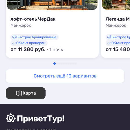
лофт-отель ЧерДак
Легенда 
Манжерок
Манжерок
Быстрое бронирование
Быстрое б
Объект проверен
Объект пр
от 11 280 руб.
от 15 480
· 1 ночь
Смотреть ещё 10 вариантов
Карта