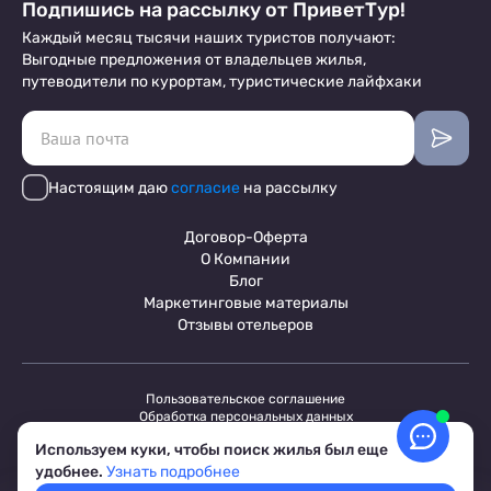
Подпишись на рассылку от ПриветТур!
Каждый месяц тысячи наших туристов получают:
Выгодные предложения от владельцев жилья,
путеводители по курортам, туристические лайфхаки
Настоящим даю
согласие
на рассылку
Договор-Оферта
О Компании
Блог
Маркетинговые материалы
Отзывы отельеров
Пользовательское соглашение
Обработка персональных данных
Условия бронирования объектов
Используем куки, чтобы поиск жилья был еще
© 2017-2026 ПриветТур™
Российский сервис бронирования жилья, официальный сайт,
удобнее.
Узнать подробнее
товарный знак №842642