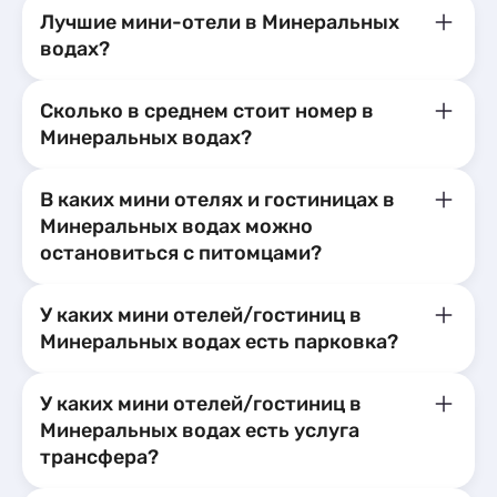
9
Глэмпинги
2
Лучшие мини-отели в Минеральных
Пансионаты
2
Шале
1
водах?
Сколько в среднем стоит номер в
Минеральных водах?
В каких мини отелях и гостиницах в
Минеральных водах можно
остановиться с питомцами?
У каких мини отелей/гостиниц в
Минеральных водах есть парковка?
У каких мини отелей/гостиниц в
Минеральных водах есть услуга
трансфера?