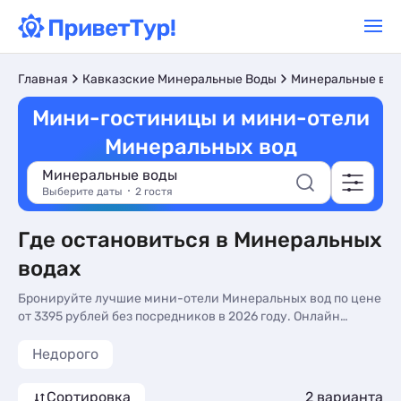
Главная
Кавказские Минеральные Воды
Минеральные во
Мини-гостиницы и мини-отели
Минеральных вод
Минеральные воды
Выберите даты
2 гостя
Где остановиться в Минеральных
водах
Бронируйте лучшие мини-отели Минеральных вод по цене
от 3395 рублей без посредников в 2026 году. Онлайн
бронирование номеров на курорте Кавказских
Минеральных Вод. Реальные фото и отзывы отдыхающих.
Недорого
Лучший отдых в мини-гостиницах Минеральных вод, без
комиссий и скрытых платежей. Подобрали для Вас более
Сортировка
2 варианта