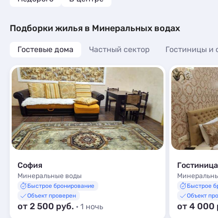
Подборки жилья в Минеральных водах
Гостевые дома
Частный сектор
Гостиницы и 
София
Гостиница
Минеральные воды
Минеральны
Быстрое бронирование
Быстрое б
Объект проверен
Объект пр
от 2 500 руб.
от 4 000
· 1 ночь