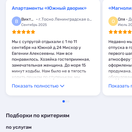
Квартиры посуточно
53
Мини-отели
1
Апартаменты «Южный дворик»
«Магноли
Апартаменты
26
Виктор
· г.Тосно Ленинградская обл,
Оля
· 
В
О
Сентябрь 2025
Июль 2
Мы с супругой отдыхали с 1 по 11
Недавно мы
сентября на Южной д.24 Мисхор у
отпуска в г
Евгении Алексеевны. Нам все
первого шаг
понравилось. Хозяйка гостеприимная,
атмосферу 
замечательная женщина. До моря 15
оформлены 
минут ходьбы. Нам было не в тягость
продумана.
ходить пешком по ступенькам, мы
оборудован
получали от этого удовольствие,
комфортног
Показать полностью
Показать 
Тренировка пошла на пользу.
отеля, Ульк
Рекомендуем и советуем посетить
заботливый
Южный дворик. Огромная
человек. О
благодарность Евгении.
месте :) ти
время всег
Подборки по критериям
от достопр
отличное с
по услугам
доступности