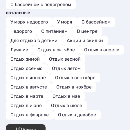
где приятн
С бассейном с подогревом
наслаждаяс
остальные
уверенност
"Магнолия" 
У моря недорого
У моря
С бассейном
комфортом 
Недорого
С питанием
В центре
Надеюсь вер
Для отдыха с детьми
Акции и скидки
Лучшие
Отдых в октябре
Отдых в апреле
Отдых зимой
Отдых весной
Отдых осенью
Отдых летом
Отдых в январе
Отдых в сентябре
Отдых в августе
Отдых в ноябре
Отдых в марте
Отдых в мае
Отдых в июне
Отдых в июле
Отдых в феврале
Отдых в декабре
Карта