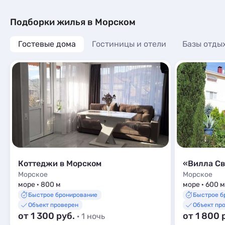
Мини-отели
3
Пансионаты
1
Подборки жилья в Морском
Гостевые дома
Гостиницы и отели
Базы отды
Коттеджи в Морском
«Вилла Св
Морское
Морское
море · 800 м
море · 600 м
Быстрое бронирование
Быстрое б
Объект проверен
Объект пр
от 1 300 руб.
от 1 800 
· 1 ночь