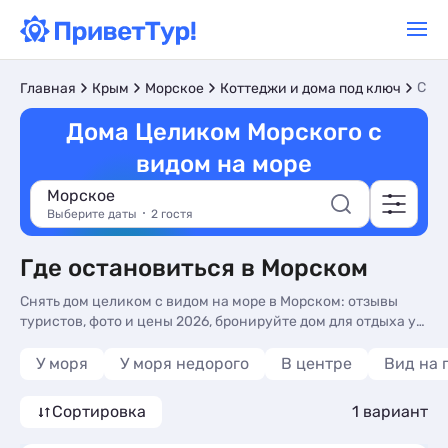
С ви
Главная
Крым
Морское
Коттеджи и дома под ключ
Дома Целиком Морского с
видом на море
Морское
Выберите даты
2 гостя
Где остановиться в Морском
Снять дом целиком с видом на море в Морском: отзывы
туристов, фото и цены 2026, бронируйте дом для отдыха у
моря недорого и без посредников. Дома целиком с видом
на море в Морском - более 10 вариантов, от 1300 руб, дома
У моря
У моря недорого
В центре
Вид на 
с общей кухней, кухней в номере и трансфером (платно).
Сортировка
1 вариант