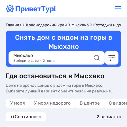
Главная
Краснодарский край
Мысхако
Коттеджи и дома
Снять дом с видом на горы в
Мысхако
Мысхако
Выберите даты
2 гостя
Где остановиться в Мысхако
Цены на аренду домов с видом на горы в Мысхако.
Выберете лучший вариант ориентируясь на реальные
отзывы. У нас вы найдете жилье на любой вкус и кошелек.
У моря
У моря недорого
В центре
С видом
Сортировка
2 варианта