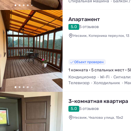
Стиральная машина
Балкон /
Апартамент
5.0
5 отзывов
Несвиж, Коперника переулок, 13
Объект проверен
1 комната • 5 спальных мест • 5
Кондиционер
Wi-Fi
Сигнали
Телевизор
Холодильник
Ма
3-комнатная квартира
5.0
5 отзывов
Несвиж, Чкалова улица, 15к2