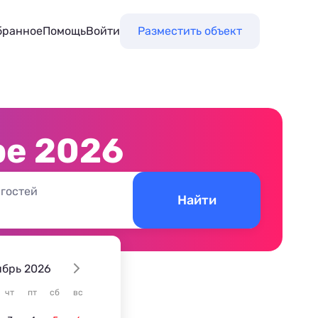
бранное
Помощь
Войти
Разместить объект
ре 2026
 гостей
Найти
ябрь 2026
чт
пт
сб
вс