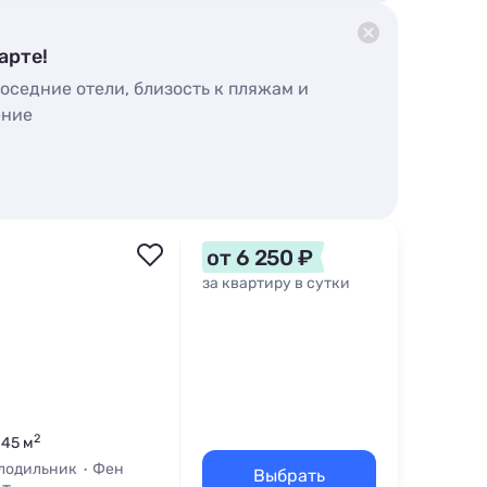
арте!
оседние отели, близость к пляжам и
ение
от 6 250 ₽
за квартиру в сутки
2
 45 м
лодильник
Фен
Выбрать