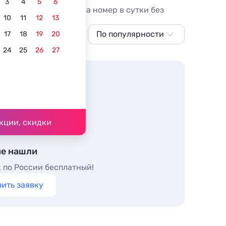
3
4
5
6
Цены от 2497 рублей за номер в сутки без
10
11
12
13
По популярности
17
18
19
20
24
25
26
27
По популярности
Сначала дешевле
Сначала дороже
По рейтингу
кции, скидки
не нашли
 по России бесплатный!
ить заявку