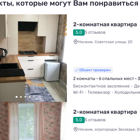
кты, которые могут Вам понравиться
2-комнатная квартира
5.0
5 отзывов
Несвиж, Советская улица, 20
Объект проверен
2 комнаты • 6 спальных мест • 
Бесконтактное заселение
Де
Wi-Fi
Телевизор
Холодильн
2-комнатная квартира
5.0
5 отзывов
Несвиж, агрогородок Заозерье, О