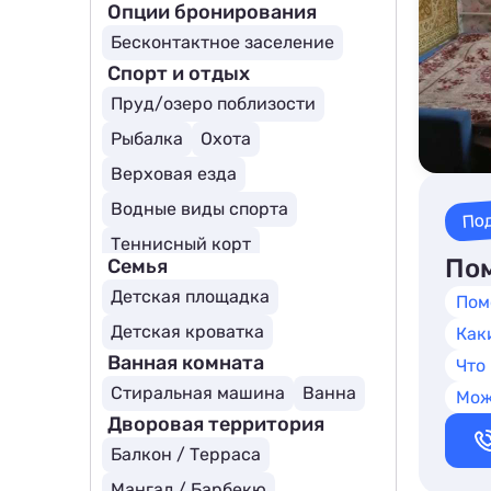
Опции бронирования
Бесконтактное заселение
Спорт и отдых
Пруд/озеро поблизости
Рыбалка
Охота
Верховая езда
Водные виды спорта
По
Теннисный корт
Пом
Семья
Детская площадка
Пом
Детская кроватка
Как
Ванная комната
Что
Стиральная машина
Ванна
Мож
Дворовая территория
Балкон / Терраса
Мангал / Барбекю