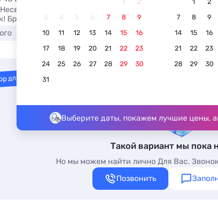
1
2
1
2
 Несвиже без посредников у самого моря в ноябре 2026. 
3
4
5
6
7
8
9
7
8
9
к! Бронируйте прямо на сайте.
ого
С детьми
10
11
12
13
14
15
16
14
15
16
17
18
19
20
21
22
23
21
22
23
24
25
26
27
28
29
30
28
29
30
ор для вас
31
Выберите даты, покажем лучшие цены, а
Такой вариант мы пока 
Но мы можем найти лично Для Вас. Звонок
Позвонить
Заполн