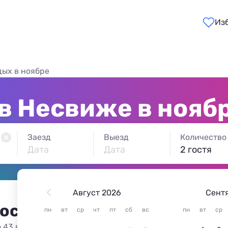
Из
дых в ноябре
в Несвиже в нояб
Заезд
Выезд
Количество
Дата
Дата
2 гостя
Август 2026
Сент
 остановиться в Несвиже
пн
вт
ср
чт
пт
сб
вс
пн
вт
ср
 43 варианта жилья из 43