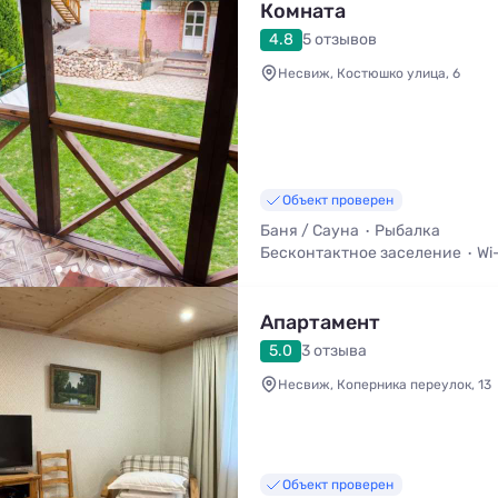
Комната
4.8
5 отзывов
Несвиж, Костюшко улица, 6
Объект проверен
Баня / Сауна
Рыбалка
Бесконтактное заселение
Wi
Холодильник
Стиральная ма
Апартамент
5.0
3 отзыва
Несвиж, Коперника переулок, 13
Объект проверен