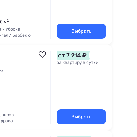
2
80 м
я
Уборка
Выбрать
нгал / Барбекю
от 7 214 ₽
за квартиру в сутки
19
евизор
Выбрать
ерраса