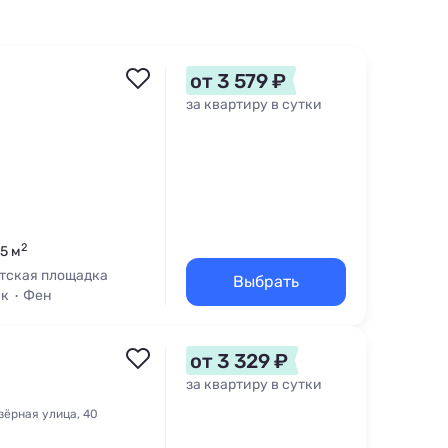
от 3 579 ₽
за квартиру в сутки
2
35 м
тская площадка
Выбрать
ик
Фен
от 3 329 ₽
за квартиру в сутки
зёрная улица, 40