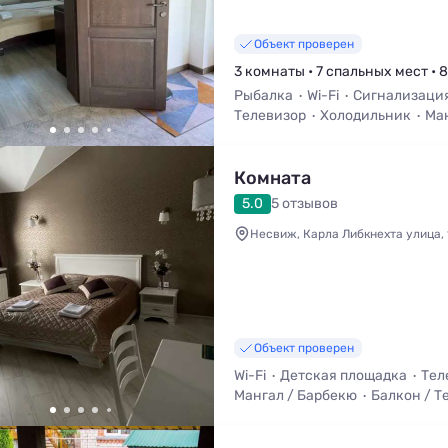
Объект проверен
3 комнаты • 7 спальных мест • 
Рыбалка
Wi-Fi
Сигнализаци
Телевизор
Холодильник
Ма
Комната
5.0
5 отзывов
Несвиж, Карла Либкнехта улица, 
Объект проверен
Wi-Fi
Детская площадка
Тел
Мангал / Барбекю
Балкон / Т