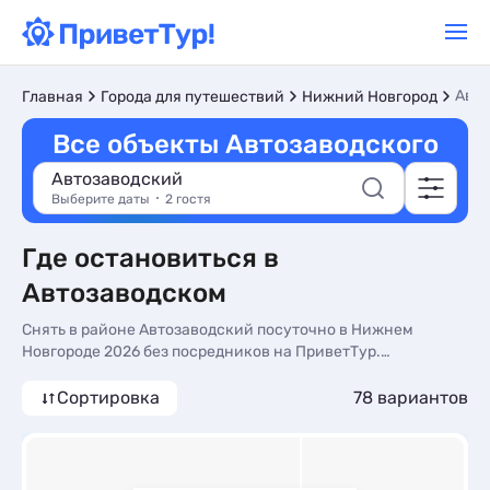
Авт
Главная
Города для путешествий
Нижний Новгород
Все объекты Автозаводского
Автозаводский
Выберите даты
2 гостя
Где остановиться в
Автозаводском
Снять в районе Автозаводский посуточно в Нижнем
Новгороде 2026 без посредников на ПриветТур.
Бронирование жилья посуточно, недорогие цены от 1650
руб
Сортировка
78 вариантов